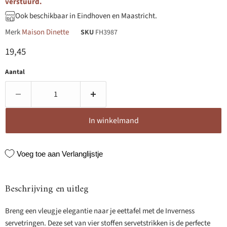
verstuurd.
Ook beschikbaar in Eindhoven en Maastricht.
Merk
Maison Dinette
SKU
FH3987
Huidige prijs
19,45
Aantal
In winkelmand
Voeg toe aan Verlanglijstje
Beschrijving en uitleg
Breng een vleugje elegantie naar je eettafel met de Inverness
servetringen. Deze set van vier stoffen servetstrikken is de perfecte