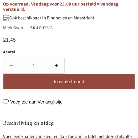
Op voorraad. Vandaag voor 23.00 uur besteld = vandaag
verstuurd.
Ook beschikbaar in Eindhoven en Maastricht.
Merk
Byon
SKU
FH2288
Huidige prijs
21,45
Aantal
In winkelmand
Voeg toe aan Verlanglijstje
Beschrijving en uitleg
Voeg een knaller van kleur en flair toe aan je tafel met deze stijlvolle