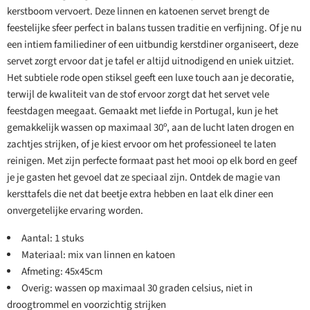
kerstboom vervoert. Deze linnen en katoenen servet brengt de
feestelijke sfeer perfect in balans tussen traditie en verfijning. Of je nu
een intiem familiediner of een uitbundig kerstdiner organiseert, deze
servet zorgt ervoor dat je tafel er altijd uitnodigend en uniek uitziet.
Het subtiele rode open stiksel geeft een luxe touch aan je decoratie,
terwijl de kwaliteit van de stof ervoor zorgt dat het servet vele
feestdagen meegaat. Gemaakt met liefde in Portugal, kun je het
gemakkelijk wassen op maximaal 30º, aan de lucht laten drogen en
zachtjes strijken, of je kiest ervoor om het professioneel te laten
reinigen. Met zijn perfecte formaat past het mooi op elk bord en geef
je je gasten het gevoel dat ze speciaal zijn. Ontdek de magie van
kersttafels die net dat beetje extra hebben en laat elk diner een
onvergetelijke ervaring worden.
Aantal: 1 stuks
Materiaal: mix van linnen en katoen
Afmeting: 45x45cm
Overig: wassen op maximaal 30 graden celsius, niet in
droogtrommel en voorzichtig strijken