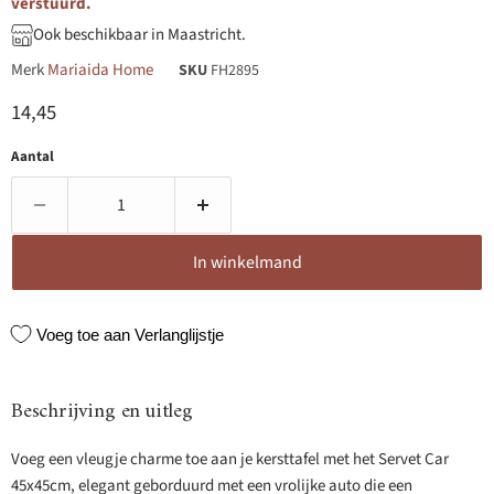
verstuurd.
Ook beschikbaar in Maastricht.
Merk
Mariaida Home
SKU
FH2895
Huidige prijs
14,45
Aantal
In winkelmand
Voeg toe aan Verlanglijstje
Beschrijving en uitleg
Voeg een vleugje charme toe aan je kersttafel met het Servet Car
45x45cm, elegant geborduurd met een vrolijke auto die een