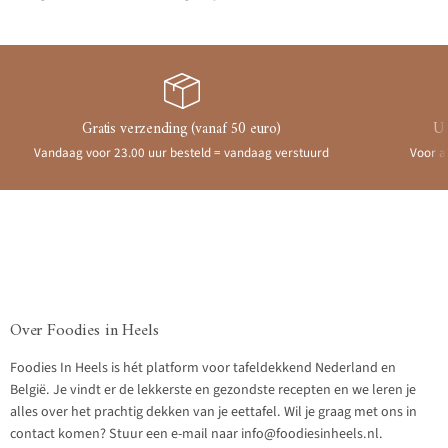
Gratis verzending (vanaf 50 euro)
Ui
Vandaag voor 23.00 uur besteld = vandaag verstuurd
Voor a
Over Foodies in Heels
Foodies In Heels is hét platform voor tafeldekkend Nederland en
België. Je vindt er de lekkerste en gezondste recepten en we leren je
alles over het prachtig dekken van je eettafel. Wil je graag met ons in
contact komen? Stuur een e-mail naar info@foodiesinheels.nl.