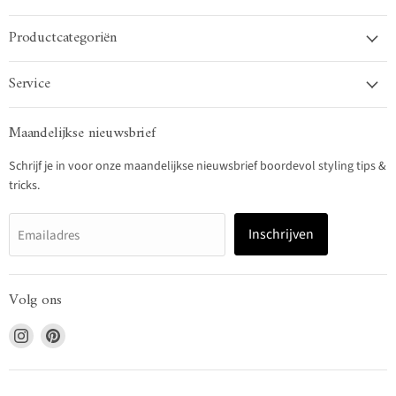
Productcategoriën
Service
Maandelijkse nieuwsbrief
Schrijf je in voor onze maandelijkse nieuwsbrief boordevol styling tips &
tricks.
Inschrijven
Emailadres
Volg ons
Vind
Vind
ons
ons
op
op
Instagram
Pinterest