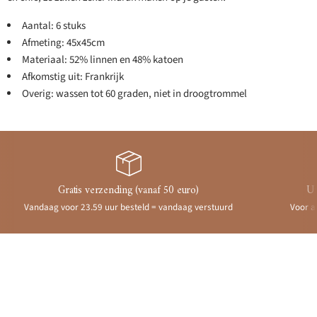
Aantal: 6 stuks
Afmeting: 45x45cm
Materiaal: 52% linnen en 48% katoen
Afkomstig uit: Frankrijk
Overig: wassen tot 60 graden, niet in droogtrommel
Gratis verzending (vanaf 50 euro)
Ui
Vandaag voor 23.59 uur besteld = vandaag verstuurd
Voor a