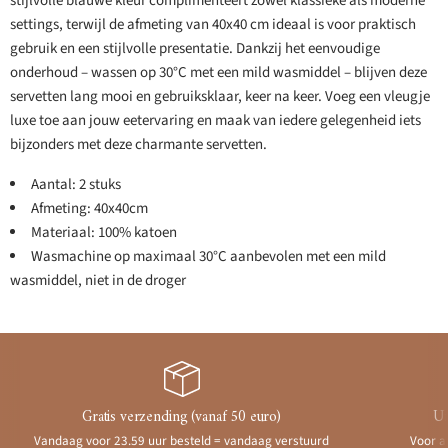
stijlvolle blauwe kleur complimenteert zowel klassieke als moderne
settings, terwijl de afmeting van 40x40 cm ideaal is voor praktisch
gebruik en een stijlvolle presentatie. Dankzij het eenvoudige
onderhoud – wassen op 30°C met een mild wasmiddel – blijven deze
servetten lang mooi en gebruiksklaar, keer na keer. Voeg een vleugje
luxe toe aan jouw eetervaring en maak van iedere gelegenheid iets
bijzonders met deze charmante servetten.
Aantal: 2 stuks
Afmeting: 40x40cm
Materiaal: 100% katoen
Wasmachine op maximaal 30°C aanbevolen met een mild
wasmiddel, niet in de droger
Gratis verzending (vanaf 50 euro)
Ui
Vandaag voor 23.59 uur besteld = vandaag verstuurd
Voor a