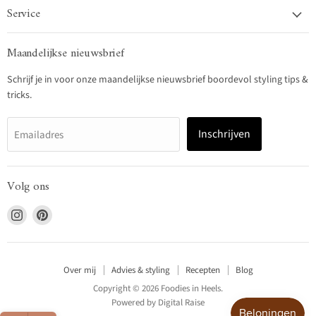
Service
Maandelijkse nieuwsbrief
Schrijf je in voor onze maandelijkse nieuwsbrief boordevol styling tips &
tricks.
Inschrijven
Emailadres
Volg ons
Vind
Vind
ons
ons
op
op
Instagram
Pinterest
Over mij
Advies & styling
Recepten
Blog
Copyright © 2026 Foodies in Heels.
Powered by
Digital Raise