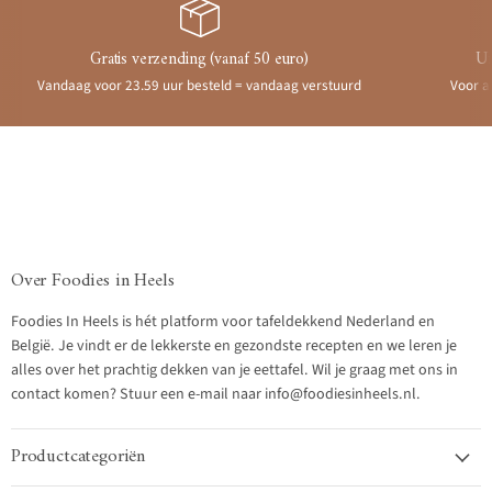
Gratis verzending (vanaf 50 euro)
Ui
Vandaag voor 23.59 uur besteld = vandaag verstuurd
Voor a
Over Foodies in Heels
Foodies In Heels is hét platform voor tafeldekkend Nederland en
België. Je vindt er de lekkerste en gezondste recepten en we leren je
alles over het prachtig dekken van je eettafel. Wil je graag met ons in
contact komen? Stuur een e-mail naar info@foodiesinheels.nl.
Productcategoriën