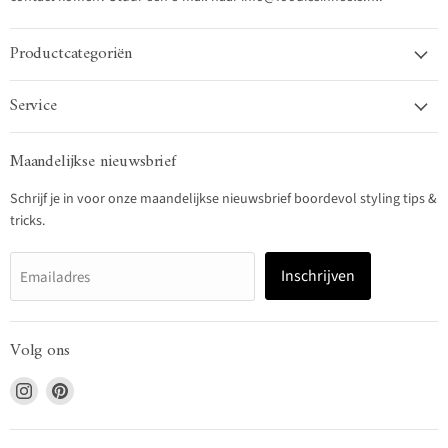
Productcategoriën
Service
Maandelijkse nieuwsbrief
Schrijf je in voor onze maandelijkse nieuwsbrief boordevol styling tips &
tricks.
Inschrijven
Emailadres
Volg ons
Vind
Vind
ons
ons
op
op