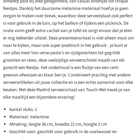
ontwerp past bij elke gelegenheid, van casual dinertjes tot chique
feestjes. Dankzij het duurzame melamine materiaal hoef je je geen
zorgen te maken over breuk, waardoor deze serveerplaat ook perfect
is voor gebruik in de tuin, op het balkon of tijdens een picknick. De
ovale vorm geeft extra cachet aan je tafel en zorgt ervoor dat je eten
er nog lekkerder uitziet. Deze presenteerschaal is niet alleen mooi om
naar te kijken, maar ook super praktisch in het gebruik - je kunt er
van alles mee! Van verse pasta's en rijstgerechten tot gegrilde
groenten en vlees, deze veelzijdige serveerschotel maakt van elk
gerecht een feestje. Het onderhoud is een fluitje van een cent:
gewoon afwassen en klaar ben je. Combineert prachtig met andere
serveerartikelen uit jouw collectie en is een echte aanwinst voor elke
keuken. Met deze Madrid serveerschaal van Touch-Mel maak je van
elke maaltijd een bijzondere ervaring!
Aantal stuks: 1
Materiaal: melamine
Afmeting: lengte 36 cm, breedte 22 cm, hoogte 2 cm
Geschikt voor: geschikt voor gebruik in de vaatwasser en