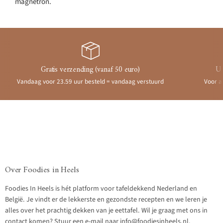
magnetron.
Gratis verzending (vanaf 50 euro)
Ui
Vandaag voor 23.59 uur besteld = vandaag verstuurd
Voor a
Over Foodies in Heels
Foodies In Heels is hét platform voor tafeldekkend Nederland en
België. Je vindt er de lekkerste en gezondste recepten en we leren je
alles over het prachtig dekken van je eettafel. Wil je graag met ons in
contact komen? Stuur een e-mail naar info@foodiesinheels.nl.