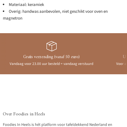
Materiaal: keramiek
Overig: handwas aanbevolen, niet geschikt voor oven en
magnetron
Gratis verzending (vanaf 50 euro)
Ui
Vandaag voor 23.00 uur besteld = vandaag verstuurd
Voor a
Over Foodies in Heels
Foodies In Heels is hét platform voor tafeldekkend Nederland en