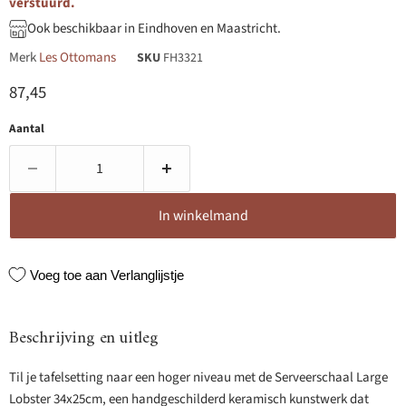
verstuurd.
Ook beschikbaar in Eindhoven en Maastricht.
Merk
Les Ottomans
SKU
FH3321
Huidige prijs
87,45
Aantal
In winkelmand
Voeg toe aan Verlanglijstje
Beschrijving en uitleg
Til je tafelsetting naar een hoger niveau met de Serveerschaal Large
Lobster 34x25cm, een handgeschilderd keramisch kunstwerk dat