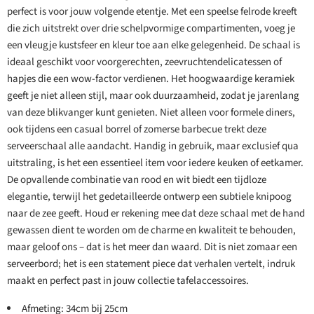
perfect is voor jouw volgende etentje. Met een speelse felrode kreeft
die zich uitstrekt over drie schelpvormige compartimenten, voeg je
een vleugje kustsfeer en kleur toe aan elke gelegenheid. De schaal is
ideaal geschikt voor voorgerechten, zeevruchtendelicatessen of
hapjes die een wow-factor verdienen. Het hoogwaardige keramiek
geeft je niet alleen stijl, maar ook duurzaamheid, zodat je jarenlang
van deze blikvanger kunt genieten. Niet alleen voor formele diners,
ook tijdens een casual borrel of zomerse barbecue trekt deze
serveerschaal alle aandacht. Handig in gebruik, maar exclusief qua
uitstraling, is het een essentieel item voor iedere keuken of eetkamer.
De opvallende combinatie van rood en wit biedt een tijdloze
elegantie, terwijl het gedetailleerde ontwerp een subtiele knipoog
naar de zee geeft. Houd er rekening mee dat deze schaal met de hand
gewassen dient te worden om de charme en kwaliteit te behouden,
maar geloof ons – dat is het meer dan waard. Dit is niet zomaar een
serveerbord; het is een statement piece dat verhalen vertelt, indruk
maakt en perfect past in jouw collectie tafelaccessoires.
Afmeting: 34cm bij 25cm