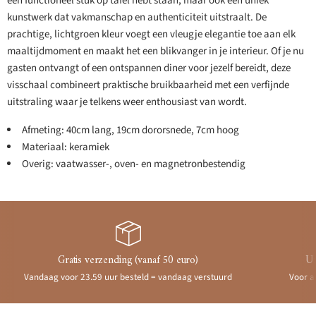
een functioneel stuk op tafel hebt staan, maar ook een uniek
kunstwerk dat vakmanschap en authenticiteit uitstraalt. De
prachtige, lichtgroen kleur voegt een vleugje elegantie toe aan elk
maaltijdmoment en maakt het een blikvanger in je interieur. Of je nu
gasten ontvangt of een ontspannen diner voor jezelf bereidt, deze
visschaal combineert praktische bruikbaarheid met een verfijnde
uitstraling waar je telkens weer enthousiast van wordt.
Afmeting: 40cm lang, 19cm dororsnede, 7cm hoog
Materiaal: keramiek
Overig: vaatwasser-, oven- en magnetronbestendig
Gratis verzending (vanaf 50 euro)
Ui
Vandaag voor 23.59 uur besteld = vandaag verstuurd
Voor a