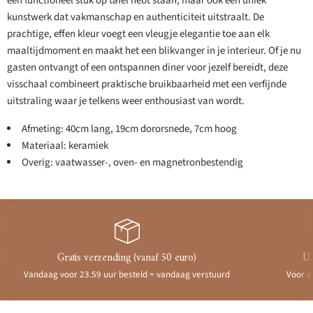
een functioneel stuk op tafel hebt staan, maar ook een uniek
kunstwerk dat vakmanschap en authenticiteit uitstraalt. De
prachtige, effen kleur voegt een vleugje elegantie toe aan elk
maaltijdmoment en maakt het een blikvanger in je interieur. Of je nu
gasten ontvangt of een ontspannen diner voor jezelf bereidt, deze
visschaal combineert praktische bruikbaarheid met een verfijnde
uitstraling waar je telkens weer enthousiast van wordt.
Afmeting: 40cm lang, 19cm dororsnede, 7cm hoog
Materiaal: keramiek
Overig: vaatwasser-, oven- en magnetronbestendig
Gratis verzending (vanaf 50 euro)
Ui
Vandaag voor 23.59 uur besteld = vandaag verstuurd
Voor a