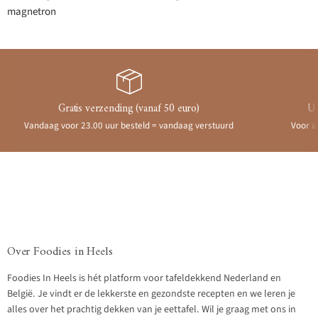
magnetron
Gratis verzending (vanaf 50 euro)
Ui
Vandaag voor 23.00 uur besteld = vandaag verstuurd
Voor a
Over Foodies in Heels
Foodies In Heels is hét platform voor tafeldekkend Nederland en
België. Je vindt er de lekkerste en gezondste recepten en we leren je
alles over het prachtig dekken van je eettafel. Wil je graag met ons in