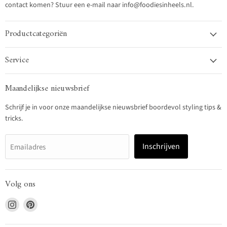
contact komen? Stuur een e-mail naar info@foodiesinheels.nl.
Productcategoriën
Service
Maandelijkse nieuwsbrief
Schrijf je in voor onze maandelijkse nieuwsbrief boordevol styling tips &
tricks.
Inschrijven
Emailadres
Volg ons
Vind
Vind
ons
ons
op
op