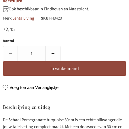
verstuurd.
Ook beschikbaar in Eindhoven en Maastricht.
Merk
Lenta Living
SKU
FH3423
Huidige prijs
72,45
Aantal
In winkelmand
Voeg toe aan Verlanglijstje
Beschrijving en uitleg
De Schaal Pomegranate turquoise 30cm is een echte blikvanger die
jouw tafelsetting compleet maakt. Met een doorsnede van 30 cm en