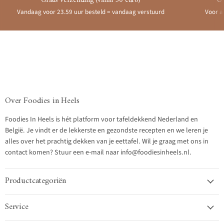
Gratis verzending (vanaf 50 euro)
Ui
Vandaag voor 23.59 uur besteld = vandaag verstuurd
Voor a
Over Foodies in Heels
Foodies In Heels is hét platform voor tafeldekkend Nederland en
België. Je vindt er de lekkerste en gezondste recepten en we leren je
alles over het prachtig dekken van je eettafel. Wil je graag met ons in
contact komen? Stuur een e-mail naar info@foodiesinheels.nl.
Productcategoriën
Service