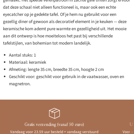
gemaakt. Het speelse verenpatroon in zachte gele tinten zorgt ervoor
dat deze schaal niet alleen functioneel is, maar ook een echte
eyecatcher op je gedekte tafel. Of je hem nu gebruikt voor een
gezellig diner of gewoon als decoratief element in je keuken — deze
keramische kom ademt pure warmte en gezelligheid uit. Het mooie
aan dit ontwerp is hoe moeiteloos het past bij verschillende
tafelstijlen, van bohemian tot modern landelijk.
Aantal stuks: 1
Materiaal: keramiek
Afmeting: lengte 35 cm, breedte 35 cm, hoogte 2 cm
Geschikt voor: geschikt voor gebruik in de vaatwasser, oven en
magnetron.
Gratis verzending (vanaf 50 euro)
Ui
Vandaag voor 23.59 uur besteld = vandaag verstuurd
Voor a