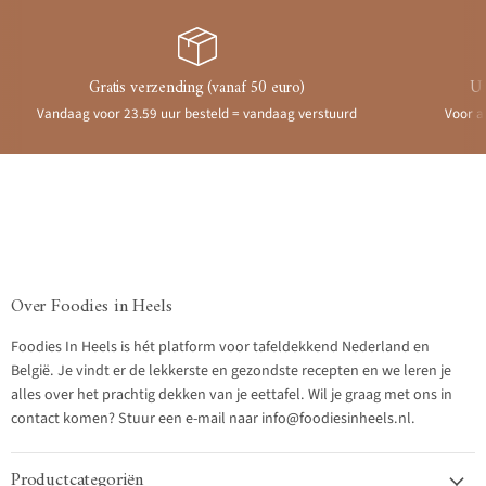
Gratis verzending (vanaf 50 euro)
Ui
Vandaag voor 23.59 uur besteld = vandaag verstuurd
Voor a
Over Foodies in Heels
Foodies In Heels is hét platform voor tafeldekkend Nederland en
België. Je vindt er de lekkerste en gezondste recepten en we leren je
alles over het prachtig dekken van je eettafel. Wil je graag met ons in
contact komen? Stuur een e-mail naar info@foodiesinheels.nl.
Productcategoriën