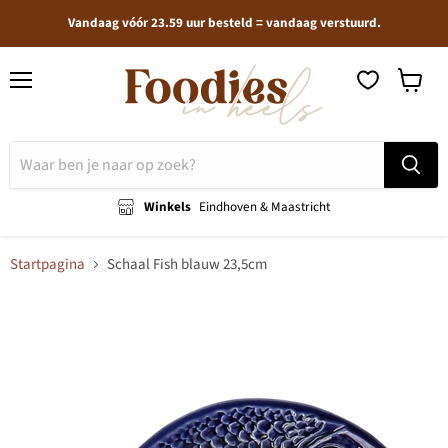
Vandaag vóór 23.59 uur besteld = vandaag verstuurd.
Menu
Winkel
bekijken
Winkels
Eindhoven & Maastricht
Startpagina
Schaal Fish blauw 23,5cm