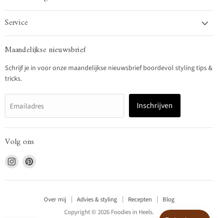
Service
Maandelijkse nieuwsbrief
Schrijf je in voor onze maandelijkse nieuwsbrief boordevol styling tips &
tricks.
Inschrijven
Emailadres
Volg ons
Vind
Vind
ons
ons
op
op
Instagram
Pinterest
Over mij
Advies & styling
Recepten
Blog
Copyright © 2026 Foodies in Heels.