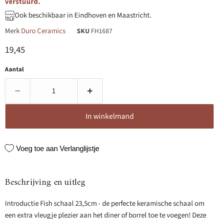
verstuurd.
Ook beschikbaar in Eindhoven en Maastricht.
Merk
Duro Ceramics
SKU
FH1687
Huidige prijs
19,45
Aantal
In winkelmand
Voeg toe aan Verlanglijstje
Beschrijving en uitleg
Introductie Fish schaal 23,5cm - de perfecte keramische schaal om
een extra vleugje plezier aan het diner of borrel toe te voegen! Deze