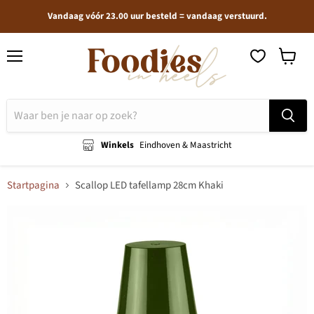
Vandaag vóór 23.00 uur besteld = vandaag verstuurd.
Menu
Winkel
bekijken
Winkels
Eindhoven & Maastricht
Startpagina
Scallop LED tafellamp 28cm Khaki