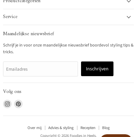
Productcategoriën
Service
Maandelijkse nieuwsbrief
Schrijf je in voor onze maandelijkse nieuwsbrief boordevol styling tips &
tricks.
Inschrijven
Emailadres
Volg ons
Vind
Vind
ons
ons
op
op
Instagram
Pinterest
Over mij
Advies & styling
Recepten
Blog
Copyright © 2026 Foodies in Heels.