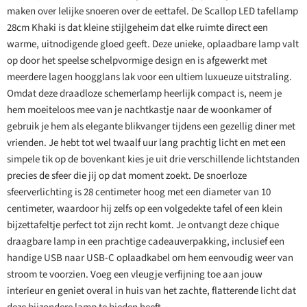
maken over lelijke snoeren over de eettafel. De Scallop LED tafellamp
28cm Khaki is dat kleine stijlgeheim dat elke ruimte direct een
warme, uitnodigende gloed geeft. Deze unieke, oplaadbare lamp valt
op door het speelse schelpvormige design en is afgewerkt met
meerdere lagen hoogglans lak voor een ultiem luxueuze uitstraling.
Omdat deze draadloze schemerlamp heerlijk compact is, neem je
hem moeiteloos mee van je nachtkastje naar de woonkamer of
gebruik je hem als elegante blikvanger tijdens een gezellig diner met
vrienden. Je hebt tot wel twaalf uur lang prachtig licht en met een
simpele tik op de bovenkant kies je uit drie verschillende lichtstanden
precies de sfeer die jij op dat moment zoekt. De snoerloze
sfeerverlichting is 28 centimeter hoog met een diameter van 10
centimeter, waardoor hij zelfs op een volgedekte tafel of een klein
bijzettafeltje perfect tot zijn recht komt. Je ontvangt deze chique
draagbare lamp in een prachtige cadeauverpakking, inclusief een
handige USB naar USB-C oplaadkabel om hem eenvoudig weer van
stroom te voorzien. Voeg een vleugje verfijning toe aan jouw
interieur en geniet overal in huis van het zachte, flatterende licht dat