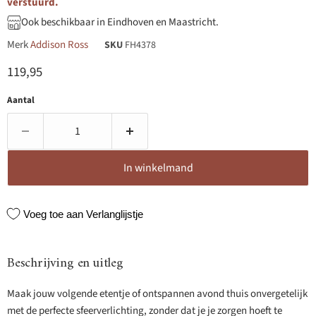
verstuurd.
Ook beschikbaar in Eindhoven en Maastricht.
Merk
Addison Ross
SKU
FH4378
Huidige prijs
119,95
Aantal
In winkelmand
Voeg toe aan Verlanglijstje
Beschrijving en uitleg
Maak jouw volgende etentje of ontspannen avond thuis onvergetelijk
met de perfecte sfeerverlichting, zonder dat je je zorgen hoeft te