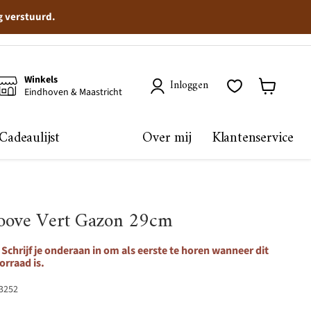
g verstuurd.
Winkels
Inloggen
Eindhoven & Maastricht
Winkelma
bekijken
Cadeaulijst
Over mij
Klantenservice
Moove Vert Gazon 29cm
Schrijf je onderaan in om als eerste te horen wanneer dit
orraad is.
3252