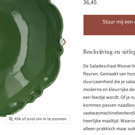
Huidige prijs
36,45
Stuur mij een
❯
Beschrijving en uitle
De Saladeschaal Moove Ver
fleuren. Gemaakt van ho
duurzaamheid die je salade
moderne en kleurrijke des
een feestje wordt. Of je n
kommen passen naadloos in
vaatwasmachinebestendig,
Klik of scrol om in te zoomen
heerlijke maaltijd. Waaro
alleen praktisch maar ook 