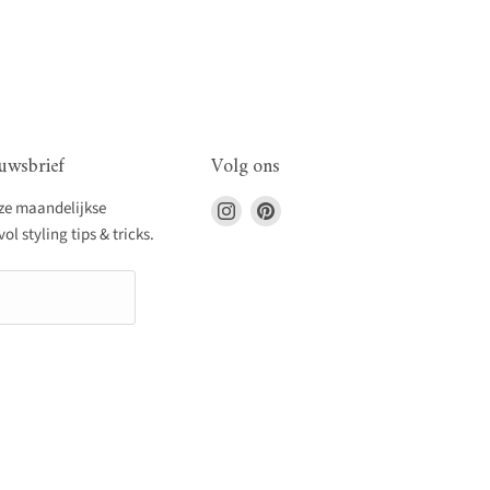
uwsbrief
Volg ons
Vind
Vind
nze maandelijkse
ons
ons
l styling tips & tricks.
op
op
Instagram
Pinterest