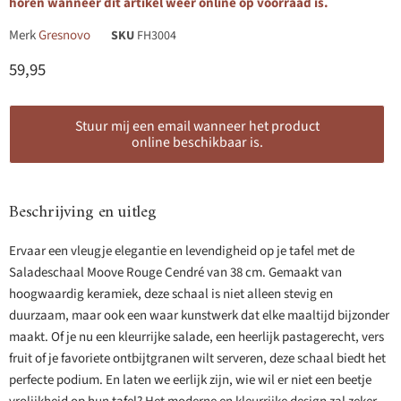
horen wanneer dit artikel weer online op voorraad is.
Merk
Gresnovo
SKU
FH3004
Huidige prijs
59,95
Stuur mij een email wanneer het product
online beschikbaar is.
Beschrijving en uitleg
Ervaar een vleugje elegantie en levendigheid op je tafel met de
Saladeschaal Moove Rouge Cendré van 38 cm. Gemaakt van
hoogwaardig keramiek, deze schaal is niet alleen stevig en
duurzaam, maar ook een waar kunstwerk dat elke maaltijd bijzonder
maakt. Of je nu een kleurrijke salade, een heerlijk pastagerecht, vers
fruit of je favoriete ontbijtgranen wilt serveren, deze schaal biedt het
perfecte podium. En laten we eerlijk zijn, wie wil er niet een beetje