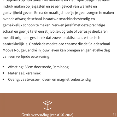
vrolijkheid op hun tafel? Het moderne en kleurrijke design zal zeker
indruk maken op je gasten en ze een gevoel van warmte en
gastvrijheid geven. En na de maaltijd hoef je je geen zorgen te maken
over de afwas; de schaal is vaatwasmachinebestendig en
gemakkelijk schoon te maken. Verwen jezelf met deze prachtige
schaal en geef je tafel een stijlvolle upgrade of verras je dierbaren
met dit originele geschenk dat zowel praktisch als esthetisch
aantrekkelijk is. Ontdek de moeiteloze charme die de Saladeschaal
Moove Rouge Cendré in jouw leven kan brengen en geniet elke dag
van een verfijnde eetervaring.
Afmeting: 38cm doorsnede, 9cm hoog
Materiaal: keramiek
Overig: vaatwasser-, oven- en magnetronbestendig
Gratis verzending (vanaf 50 euro)
Ui