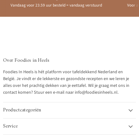
Vandaag voor 23.59 uur besteld = vandaag verstuurd
Voor a
Over Foodies in Heels
Foodies In Heels is hét platform voor tafeldekkend Nederland en
België. Je vindt er de lekkerste en gezondste recepten en we leren je
alles over het prachtig dekken van je eettafel. Wil je graag met ons in
contact komen? Stuur een e-mail naar info@foodiesinheels.nl.
Productcategoriën
Service