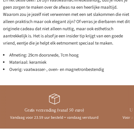
En het beste deel? Ze zijn vaatwasmachinebestendig, dus je hoeft je
geen zorgen te maken over de afwas na een heerlijke maaltijd.
Waarom zou je jezelf niet verwennen met een set slakommen die niet
alleen praktisch maar ook elegant zijn? Of verras je dierbaren met dit
originele cadeau dat niet alleen nuttig, maar ook esthetisch
aantrekkelijk is. Het is alsof je een insider tip krijgt van een goede
vriend, eentje die je helpt elk eetmoment speciaal te maken.
Afmeting: 29cm doorsnede, 7cm hoog
Materiaal: keramiek
Overig: vaatwasser-, oven- en magnetronbestendig
Gratis verzending (vanaf 50 euro)
Ui
Vandaag voor 23.59 uur besteld = vandaag verstuurd
Voor a