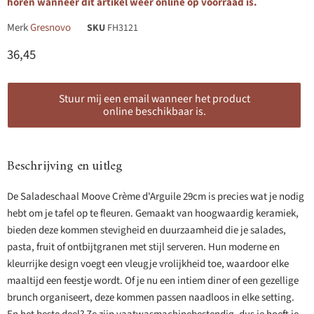
horen wanneer dit artikel weer online op voorraad is.
Merk
Gresnovo
SKU
FH3121
Huidige prijs
36,45
Stuur mij een email wanneer het product
online beschikbaar is.
Beschrijving en uitleg
De Saladeschaal Moove Crème d'Arguile 29cm is precies wat je nodig
hebt om je tafel op te fleuren. Gemaakt van hoogwaardig keramiek,
bieden deze kommen stevigheid en duurzaamheid die je salades,
pasta, fruit of ontbijtgranen met stijl serveren. Hun moderne en
kleurrijke design voegt een vleugje vrolijkheid toe, waardoor elke
maaltijd een feestje wordt. Of je nu een intiem diner of een gezellige
brunch organiseert, deze kommen passen naadloos in elke setting.