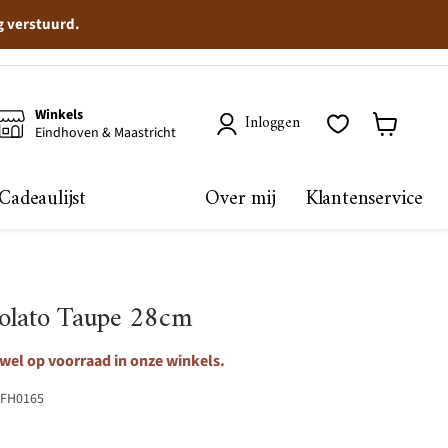
g verstuurd.
Winkels
Inloggen
Eindhoven & Maastricht
Winkelma
bekijken
Cadeaulijst
Over mij
Klantenservice
olato Taupe 28cm
 wel op voorraad in onze winkels.
FH0165