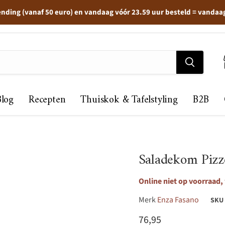
ending (vanaf 50 euro) en vandaag vóór 23.59 uur besteld = vandaa
Blog
Recepten
Thuiskok & Tafelstyling
B2B
Saladekom Pizz
Online niet op voorraad,
Merk
Enza Fasano
SKU
Huidige prijs
76,95