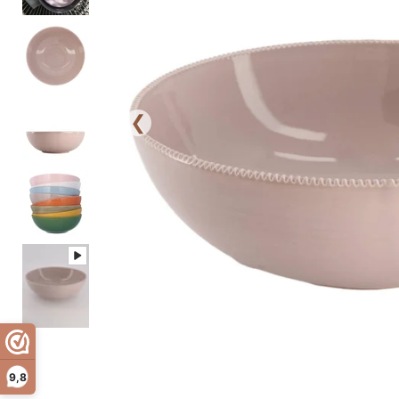
❮
9,8