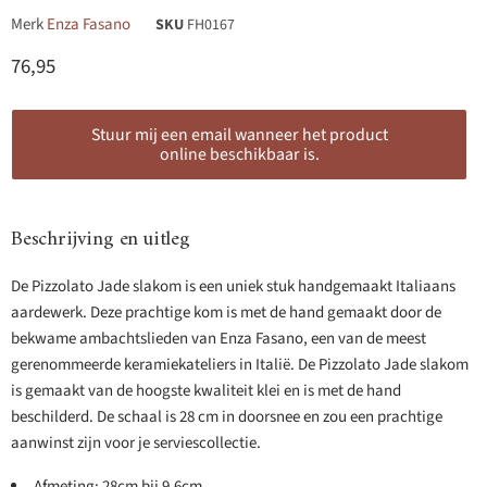
Merk
Enza Fasano
SKU
FH0167
Huidige prijs
76,95
Stuur mij een email wanneer het product
online beschikbaar is.
Beschrijving en uitleg
De Pizzolato Jade slakom is een uniek stuk handgemaakt Italiaans
aardewerk. Deze prachtige kom is met de hand gemaakt door de
bekwame ambachtslieden van Enza Fasano, een van de meest
gerenommeerde keramiekateliers in Italië. De Pizzolato Jade slakom
is gemaakt van de hoogste kwaliteit klei en is met de hand
beschilderd. De schaal is 28 cm in doorsnee en zou een prachtige
aanwinst zijn voor je serviescollectie.
Afmeting: 28cm bij 9,6cm