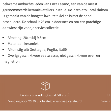
bekwame ambachtslieden van Enza Fasano, een van de meest
gerenommeerde keramiekateliers in Italië. De Pizzolato Coral slakom
is gemaakt van de hoogste kwaliteit klei en is met de hand
beschilderd. De schaal is 28 cm in doorsnee en zou een prachtige
aanwinst zijn voor je serviescollectie.
Afmeting: 28cm bij 9,6cm
Materiaal: keramiek
Afkomstig uit: Grottaglie, Puglia, Italië
Overig: geschikt voor vaatwasser, niet geschikt voor oven en
magnetron
Gratis verzending (vanaf 50 euro)
Ui
Vandaag voor 23.59 uur besteld = vandaag verstuurd
Voor a