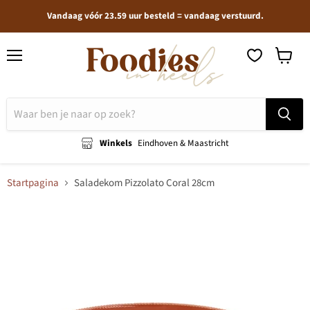
Vandaag vóór 23.59 uur besteld = vandaag verstuurd.
Menu
Winkel
bekijken
Winkels
Eindhoven & Maastricht
Startpagina
Saladekom Pizzolato Coral 28cm