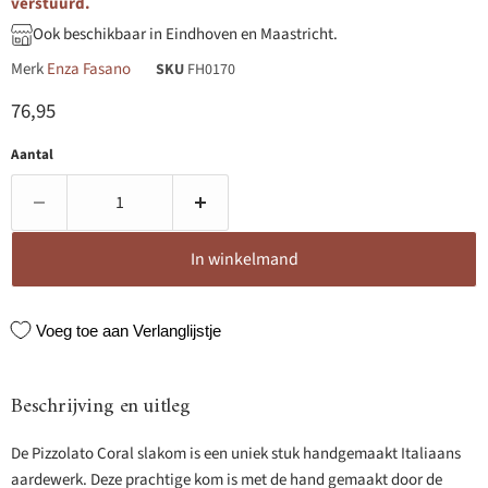
verstuurd.
Ook beschikbaar in Eindhoven en Maastricht.
Merk
Enza Fasano
SKU
FH0170
Huidige prijs
76,95
Aantal
In winkelmand
Voeg toe aan Verlanglijstje
Beschrijving en uitleg
De Pizzolato Coral slakom is een uniek stuk handgemaakt Italiaans
aardewerk. Deze prachtige kom is met de hand gemaakt door de