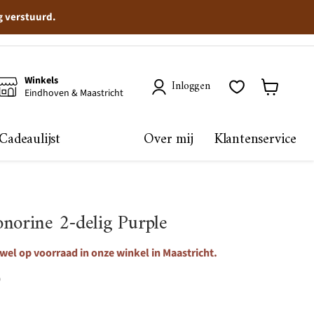
g verstuurd.
Winkels
Inloggen
Eindhoven & Maastricht
Winkelma
bekijken
Cadeaulijst
Over mij
Klantenservice
norine 2-delig Purple
wel op voorraad in onze winkel in Maastricht.
0