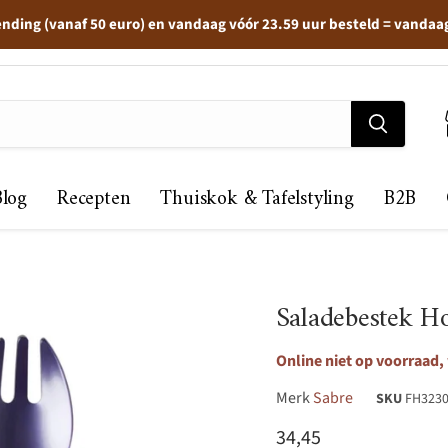
ending (vanaf 50 euro) en vandaag vóór 23.59 uur besteld = vandaa
Blog
Recepten
Thuiskok & Tafelstyling
B2B
Saladebestek Ho
Online niet op voorraad, 
Merk
Sabre
SKU
FH323
Huidige prijs
34,45