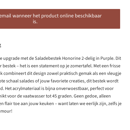
 email wanneer het product online beschikbaar
is.
g
lle upgrade met de Saladebestek Honorine 2-delig in Purple. Dit
r bestek – het is een statement op je zomertafel. Met een frisse
ok combineert dit design zowel praktisch gemak als een vleugje
ote schaal salades of jouw favoriete creaties, dit bestek wordt
jd. Het acrylmateriaal is bijna onverwoestbaar, perfect voor
hikt voor de vaatwasser tot 45 graden. Geen gedoe, alleen
n flair toe aan jouw keuken – want laten we eerlijk zijn, zelfs je
amour!