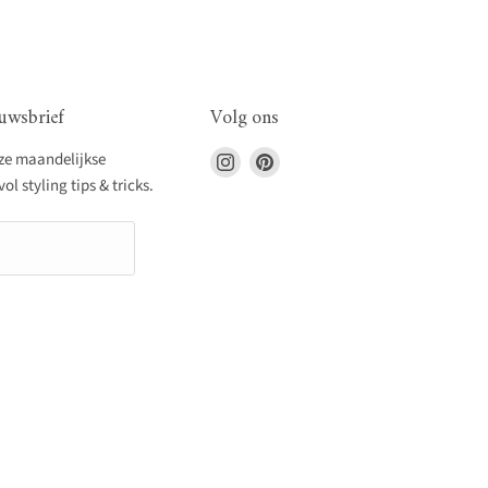
uwsbrief
Volg ons
Vind
Vind
nze maandelijkse
ons
ons
l styling tips & tricks.
op
op
Instagram
Pinterest