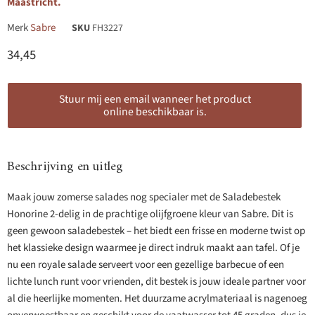
Maastricht.
Merk
Sabre
SKU
FH3227
Huidige prijs
34,45
Stuur mij een email wanneer het product
online beschikbaar is.
Beschrijving en uitleg
Maak jouw zomerse salades nog specialer met de Saladebestek
Honorine 2-delig in de prachtige olijfgroene kleur van Sabre. Dit is
geen gewoon saladebestek – het biedt een frisse en moderne twist op
het klassieke design waarmee je direct indruk maakt aan tafel. Of je
nu een royale salade serveert voor een gezellige barbecue of een
lichte lunch runt voor vrienden, dit bestek is jouw ideale partner voor
al die heerlijke momenten. Het duurzame acrylmateriaal is nagenoeg