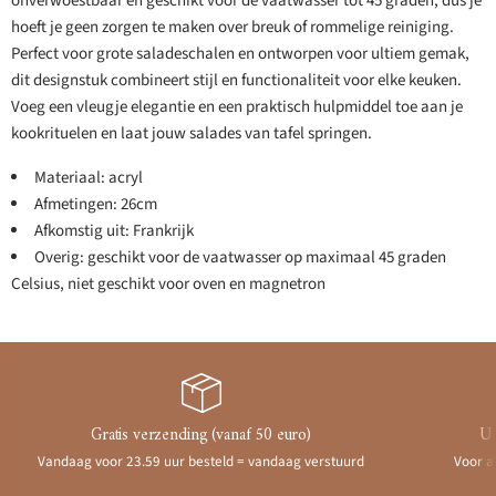
onverwoestbaar en geschikt voor de vaatwasser tot 45 graden, dus je
hoeft je geen zorgen te maken over breuk of rommelige reiniging.
Perfect voor grote saladeschalen en ontworpen voor ultiem gemak,
dit designstuk combineert stijl en functionaliteit voor elke keuken.
Voeg een vleugje elegantie en een praktisch hulpmiddel toe aan je
kookrituelen en laat jouw salades van tafel springen.
Materiaal: acryl
Afmetingen: 26cm
Afkomstig uit: Frankrijk
Overig: geschikt voor de vaatwasser op maximaal 45 graden
Celsius, niet geschikt voor oven en magnetron
Gratis verzending (vanaf 50 euro)
Ui
Vandaag voor 23.59 uur besteld = vandaag verstuurd
Voor a