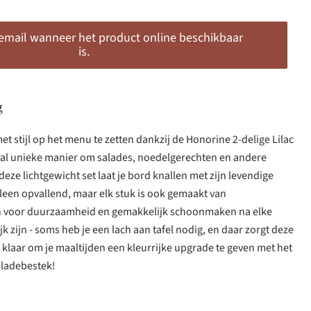
 email wanneer het product online beschikbaar
is.
g
t stijl op het menu te zetten dankzij de Honorine 2-delige Lilac
aal unieke manier om salades, noedelgerechten en andere
deze lichtgewicht set laat je bord knallen met zijn levendige
lleen opvallend, maar elk stuk is ook gemaakt van
 voor duurzaamheid en gemakkelijk schoonmaken na elke
ijk zijn - soms heb je een lach aan tafel nodig, en daar zorgt deze
e klaar om je maaltijden een kleurrijke upgrade te geven met het
aladebestek!