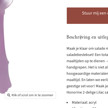
Stuur mij een
Beschrijving en uitle
Maak je klaar om salade me
saladebestekset! Een tot
maaltijden op te dienen - 
handgrepen. Het is niet a
hoogwaardige materialen
maaltijd. En laten we eerl
geestige set voor! Maak j
Honorine 2-delige Lilac s
Klik of scrol om in te zoomen
Materiaal: acryl