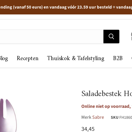
ending (vanaf 50 euro) en vandaag vóór 23.59 uur besteld = vandaa
Blog
Recepten
Thuiskok & Tafelstyling
B2B
Saladebestek Ho
Online niet op voorraad,
Merk
Sabre
SKU
FH186
Huidige prijs
34,45