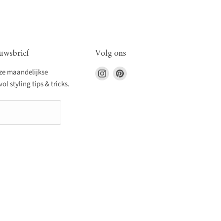
uwsbrief
Volg ons
Vind
Vind
nze maandelijkse
ons
ons
l styling tips & tricks.
op
op
Instagram
Pinterest