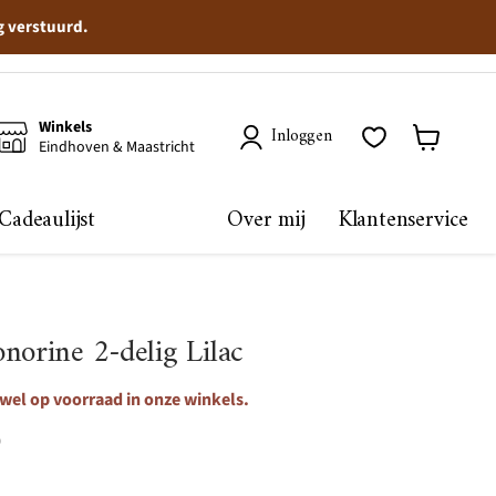
g verstuurd.
Winkels
Inloggen
Eindhoven & Maastricht
Winkelma
bekijken
Cadeaulijst
Over mij
Klantenservice
norine 2-delig Lilac
 wel op voorraad in onze winkels.
0