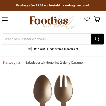
Vandaag vóór 23.59 uur besteld = vandaag verstuurd.
Menu
Winkel
bekijken
Winkels
Eindhoven & Maastricht
Startpagina
Saladebestek Honorine 2-delig Caramel