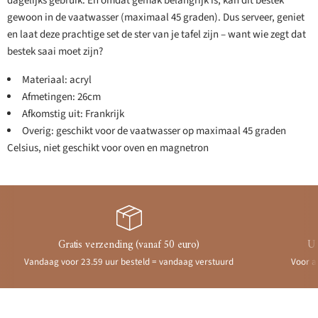
dagelijks gebruik. En omdat gemak belangrijk is, kan dit bestek
gewoon in de vaatwasser (maximaal 45 graden). Dus serveer, geniet
en laat deze prachtige set de ster van je tafel zijn – want wie zegt dat
bestek saai moet zijn?
Materiaal: acryl
Afmetingen: 26cm
Afkomstig uit: Frankrijk
Overig: geschikt voor de vaatwasser op maximaal 45 graden
Celsius, niet geschikt voor oven en magnetron
Gratis verzending (vanaf 50 euro)
Ui
Vandaag voor 23.59 uur besteld = vandaag verstuurd
Voor a