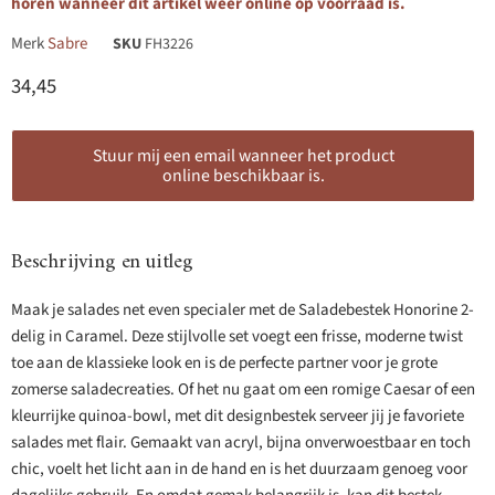
horen wanneer dit artikel weer online op voorraad is.
Merk
Sabre
SKU
FH3226
Huidige prijs
34,45
Stuur mij een email wanneer het product
online beschikbaar is.
Beschrijving en uitleg
Maak je salades net even specialer met de Saladebestek Honorine 2-
delig in Caramel. Deze stijlvolle set voegt een frisse, moderne twist
toe aan de klassieke look en is de perfecte partner voor je grote
zomerse saladecreaties. Of het nu gaat om een romige Caesar of een
kleurrijke quinoa-bowl, met dit designbestek serveer jij je favoriete
salades met flair. Gemaakt van acryl, bijna onverwoestbaar en toch
chic, voelt het licht aan in de hand en is het duurzaam genoeg voor