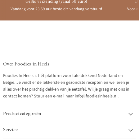
Gratis verzending (vanaf 50 euro)
Ui
Vandaag voor 23.59 uur besteld = vandaag verstuurd
Voor a
Over Foodies in Heels
Foodies In Heels is hét platform voor tafeldekkend Nederland en
België. Je vindt er de lekkerste en gezondste recepten en we leren je
alles over het prachtig dekken van je eettafel. Wil je graag met ons in
contact komen? Stuur een e-mail naar info@foodiesinheels.nl.
Productcategoriën
Service