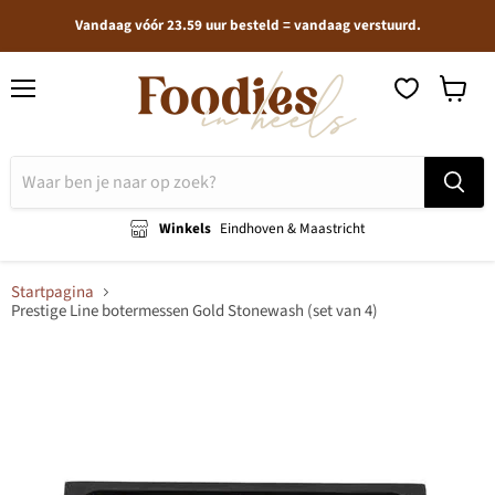
Vandaag vóór 23.59 uur besteld = vandaag verstuurd.
Menu
Winkel
bekijken
Winkels
Eindhoven & Maastricht
Startpagina
Prestige Line botermessen Gold Stonewash (set van 4)