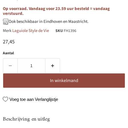
Op voorraad. Vandaag voor 23.59 uur besteld = vandaag
verstuurd.
Ook beschikbaar in Eindhoven en Maastricht.
Merk
Laguiole Style de Vie
SKU
FH1396
Huidige prijs
27,45
Aantal
In winkelmand
Voeg toe aan Verlanglijstje
Beschrijving en uitleg