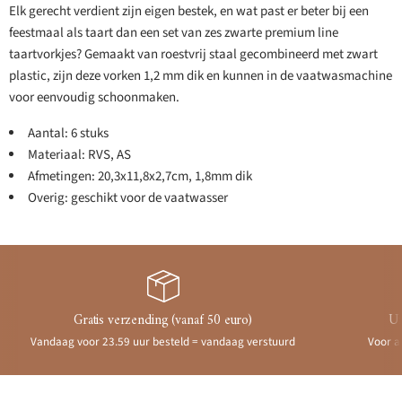
Elk gerecht verdient zijn eigen bestek, en wat past er beter bij een
feestmaal als taart dan een set van zes zwarte premium line
taartvorkjes? Gemaakt van roestvrij staal gecombineerd met zwart
plastic, zijn deze vorken 1,2 mm dik en kunnen in de vaatwasmachine
voor eenvoudig schoonmaken.
Aantal: 6 stuks
Materiaal: RVS, AS
Afmetingen: 20,3x11,8x2,7cm, 1,8mm dik
Overig: geschikt voor de vaatwasser
Gratis verzending (vanaf 50 euro)
Ui
Vandaag voor 23.59 uur besteld = vandaag verstuurd
Voor a