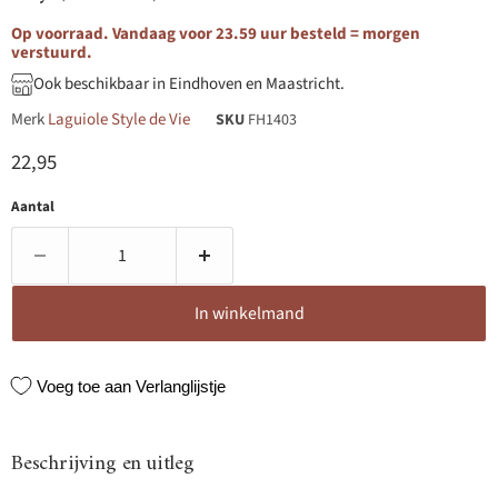
Op voorraad. Vandaag voor 23.59 uur besteld = morgen
verstuurd.
Ook beschikbaar in Eindhoven en Maastricht.
Merk
Laguiole Style de Vie
SKU
FH1403
Huidige prijs
22,95
Aantal
In winkelmand
Voeg toe aan Verlanglijstje
Beschrijving en uitleg