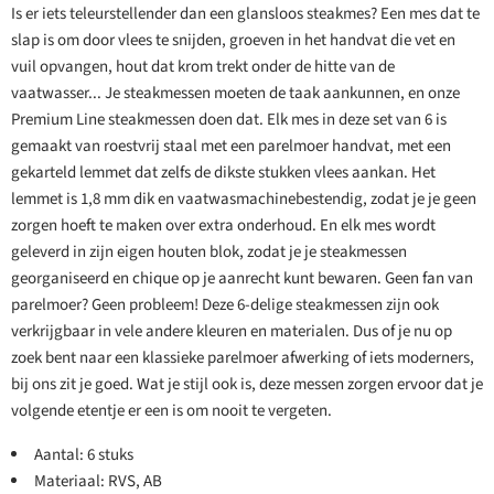
Is er iets teleurstellender dan een glansloos steakmes? Een mes dat te
slap is om door vlees te snijden, groeven in het handvat die vet en
vuil opvangen, hout dat krom trekt onder de hitte van de
vaatwasser... Je steakmessen moeten de taak aankunnen, en onze
Premium Line steakmessen doen dat. Elk mes in deze set van 6 is
gemaakt van roestvrij staal met een parelmoer handvat, met een
gekarteld lemmet dat zelfs de dikste stukken vlees aankan. Het
lemmet is 1,8 mm dik en vaatwasmachinebestendig, zodat je je geen
zorgen hoeft te maken over extra onderhoud. En elk mes wordt
geleverd in zijn eigen houten blok, zodat je je steakmessen
georganiseerd en chique op je aanrecht kunt bewaren. Geen fan van
parelmoer? Geen probleem! Deze 6-delige steakmessen zijn ook
verkrijgbaar in vele andere kleuren en materialen. Dus of je nu op
zoek bent naar een klassieke parelmoer afwerking of iets moderners,
bij ons zit je goed. Wat je stijl ook is, deze messen zorgen ervoor dat je
volgende etentje er een is om nooit te vergeten.
Aantal: 6 stuks
Materiaal: RVS, AB