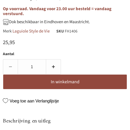
Op voorraad. Vandaag voor 23.00 uur besteld = vandaag
verstuurd.
Ook beschikbaar in Eindhoven en Maastricht.
Merk
Laguiole Style de Vie
SKU
FH1406
Huidige prijs
25,95
Aantal
In winkelmand
Voeg toe aan Verlanglijstje
Beschrijving en uitleg