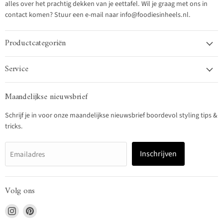
alles over het prachtig dekken van je eettafel. Wil je graag met ons in
contact komen? Stuur een e-mail naar info@foodiesinheels.nl.
Productcategoriën
Service
Maandelijkse nieuwsbrief
Schrijf je in voor onze maandelijkse nieuwsbrief boordevol styling tips &
tricks.
Inschrijven
Emailadres
Volg ons
Vind
Vind
ons
ons