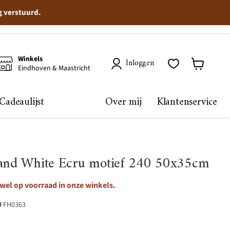
g verstuurd.
Winkels
Inloggen
Eindhoven & Maastricht
Winkelma
bekijken
Cadeaulijst
Over mij
Klantenservice
rand White Ecru motief 240 50x35cm
 wel op voorraad in onze winkels.
U
FH0363