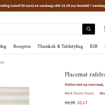
ending (vanaf 50 euro) en vandaag vóór 23.59 uur besteld = vandaa
Blog
Recepten
Thuiskok & Tafelstyling
B2B
5cm
Placemat rafel
Online niet op voorraad,
Merk
Teixits Vicens
SK
Originele prijs
Huidige prijs
16,95
10,17