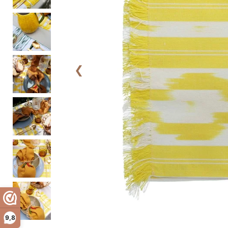
❮
9,8