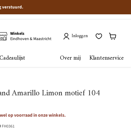
g verstuurd.
Winkels
Inloggen
Eindhoven & Maastricht
Winkelma
bekijken
Cadeaulijst
Over mij
Klantenservice
rand Amarillo Limon motief 104
 wel op voorraad in onze winkels.
U
FH0361