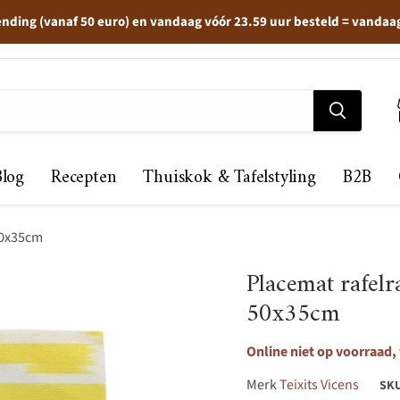
ending (vanaf 50 euro) en vandaag vóór 23.59 uur besteld = vandaa
Blog
Recepten
Thuiskok & Tafelstyling
B2B
50x35cm
Placemat rafel
50x35cm
Online niet op voorraad,
Merk
Teixits Vicens
SK