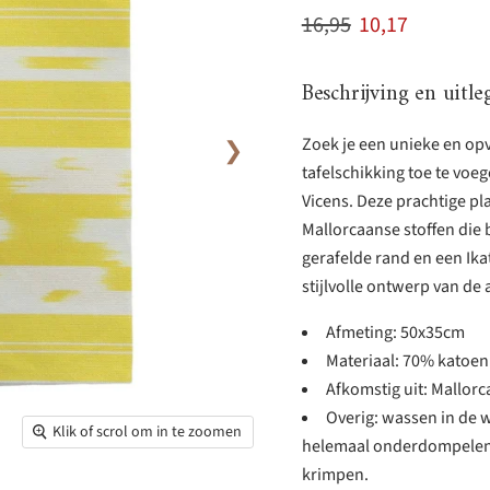
Originele prijs
Huidige prijs
16,95
10,17
Beschrijving en uitle
Zoek je een unieke en op
❯
tafelschikking toe te voe
Vicens. Deze prachtige pl
Mallorcaanse stoffen die 
gerafelde rand en een Ikat
stijlvolle ontwerp van de
Afmeting: 50x35cm
Materiaal: 70% katoen
Afkomstig uit: Mallorc
Overig: wassen in de 
Klik of scrol om in te zoomen
helemaal onderdompelen 
krimpen.