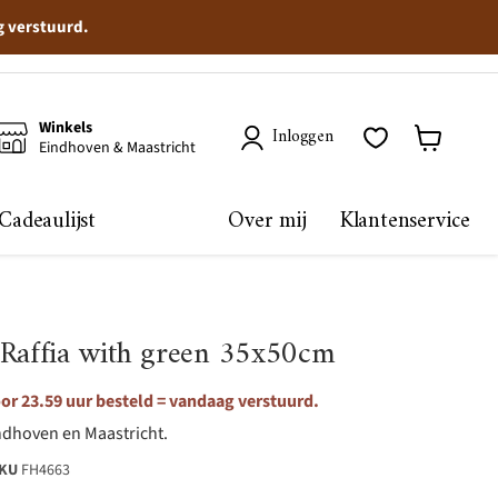
g verstuurd.
Winkels
Inloggen
Eindhoven & Maastricht
Winkelma
bekijken
Cadeaulijst
Over mij
Klantenservice
 Raffia with green 35x50cm
r 23.59 uur besteld = vandaag verstuurd.
ndhoven en Maastricht.
KU
FH4663