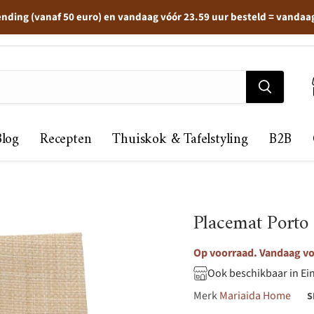
ending (vanaf 50 euro) en vandaag vóór 23.59 uur besteld = vandaa
Blog
Recepten
Thuiskok & Tafelstyling
B2B
Placemat Porto
Op voorraad. Vandaag voo
Ook beschikbaar in Ei
Merk
Mariaida Home
S