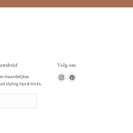
uwsbrief
Volg ons
Vind
Vind
nze maandelijkse
ons
ons
l styling tips & tricks.
op
op
Instagram
Pinterest