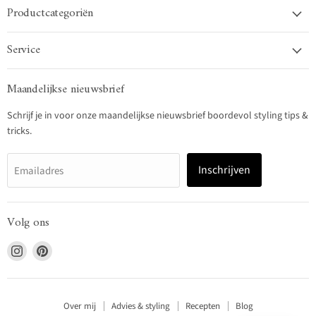
Productcategoriën
Service
Maandelijkse nieuwsbrief
Schrijf je in voor onze maandelijkse nieuwsbrief boordevol styling tips &
tricks.
Inschrijven
Emailadres
Volg ons
Vind
Vind
ons
ons
op
op
Instagram
Pinterest
Over mij
Advies & styling
Recepten
Blog