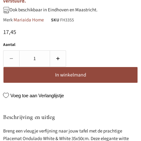
verstuurd.
Ook beschikbaar in Eindhoven en Maastricht.
Merk
Mariaida Home
SKU
FH3355
Huidige prijs
17,45
Aantal
In winkelmand
Voeg toe aan Verlanglijstje
Beschrijving en uitleg
Breng een vleugje verfijning naar jouw tafel met de prachtige
Placemat Ondulado White & White 35x50cm. Deze elegante witte