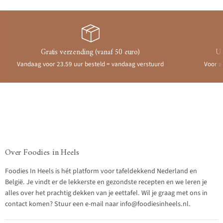
Gratis verzending (vanaf 50 euro)
Ui
Vandaag voor 23.59 uur besteld = vandaag verstuurd
Voor a
Over Foodies in Heels
Foodies In Heels is hét platform voor tafeldekkend Nederland en
België. Je vindt er de lekkerste en gezondste recepten en we leren je
alles over het prachtig dekken van je eettafel. Wil je graag met ons in
contact komen? Stuur een e-mail naar info@foodiesinheels.nl.