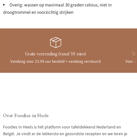
Overig: wassen op maximaal 30 graden celsius, niet in
droogtrommel en voorzichtig strijken
Gratis verzending (vanaf 50 euro)
Ui
Vandaag voor 23.59 uur besteld = vandaag verstuurd
Voor a
Over Foodies in Heels
Foodies In Heels is hét platform voor tafeldekkend Nederland en
België. Je vindt er de lekkerste en gezondste recepten en we leren je