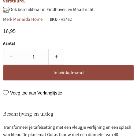
verstuurd.
Ook beschikbaar in Eindhoven en Maastricht.
Merk
Mariaida Home
SKU
FH2462
Huidige prijs
16,95
Aantal
In winkelmand
Voeg toe aan Verlanglijstje
Beschrijving en uitleg
Transformeer je tafelsetting met een vleugje verfijning en een splash
van kleur. De placemat Gotas blauw met een diameter van 40