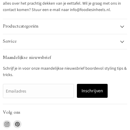
alles over het prachtig dekken van je eettafel. Wil je graag met ons in
contact komen? Stuur een e-mail naar info@foodiesinheels.nl.
Productcategoriën
Service
Maandelijkse nieuwsbrief
Schrijf je in voor onze maandelijkse nieuwsbrief boordevol styling tips &
tricks.
Inschrijven
Emailadres
Volg ons
Vind
Vind
ons
ons