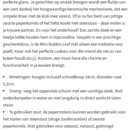
perfecte glans. Je gerechten op smaak brengen wordt een fluitje van
een cent dankzij het hoogwaardige keramische mechanisme, dat een
simpele draai met de klok mee vereist. Of je nu fan bent van pittige
zwarte peperkorrels of het liefst kookt met steenzout – deze molen is
je trouwe partner. En voor het onderhoud? Een zachte doek en een
beetje liefde houden hem in topconditie. Verpakt in een prachtige
geschenkdoos, is de Mini Bobbin Leaf niet alleen een traktatie voor
jezelf, maar ook het perfecte cadeau voor die vriend die net zo van
koken houdt als jij. Kortom, een must-have die charme en
functionaliteit in je keuken brengt.
Afmetingen: hoogte inclusief schroefknop 14cm, diameter voet
5,3cm.
Overig: veeg het oppervlak schoon met een vochtige doek. Niet
onderdompelen in water en niet langdurig in direct zonlicht laten
staan
Te gebruiken zout: de pepermolens kunnen worden gebruikt voor
het malen van steenzout (droge zoutkristallen) of zwarte
peperkorrels. Niet gebruiken voor zeezout, natzout, gedroogd