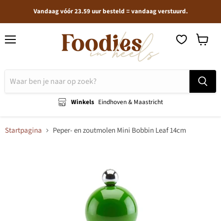
Vandaag vóór 23.59 uur besteld = vandaag verstuurd.
Menu
Winkel
bekijken
Winkels
Eindhoven & Maastricht
Startpagina
Peper- en zoutmolen Mini Bobbin Leaf 14cm