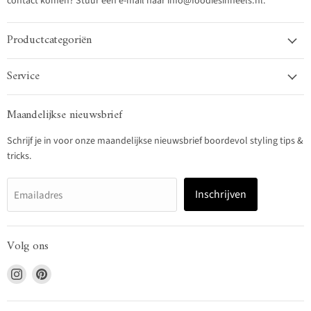
contact komen? Stuur een e-mail naar info@foodiesinheels.nl.
Productcategoriën
Service
Maandelijkse nieuwsbrief
Schrijf je in voor onze maandelijkse nieuwsbrief boordevol styling tips &
tricks.
Inschrijven
Emailadres
Volg ons
Vind
Vind
ons
ons
op
op