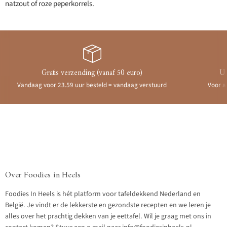
natzout of roze peperkorrels.
Gratis verzending (vanaf 50 euro)
Ui
Vandaag voor 23.59 uur besteld = vandaag verstuurd
Voor a
Over Foodies in Heels
Foodies In Heels is hét platform voor tafeldekkend Nederland en
België. Je vindt er de lekkerste en gezondste recepten en we leren je
alles over het prachtig dekken van je eettafel. Wil je graag met ons in