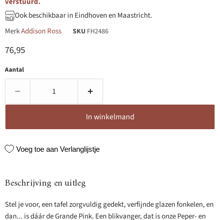
verstuurd.
Ook beschikbaar in Eindhoven en Maastricht.
Merk
Addison Ross
SKU
FH2486
Huidige prijs
76,95
Aantal
In winkelmand
Voeg toe aan Verlanglijstje
Beschrijving en uitleg
Stel je voor, een tafel zorgvuldig gedekt, verfijnde glazen fonkelen, en
dan... is dáár de Grande Pink. Een blikvanger, dat is onze Peper- en