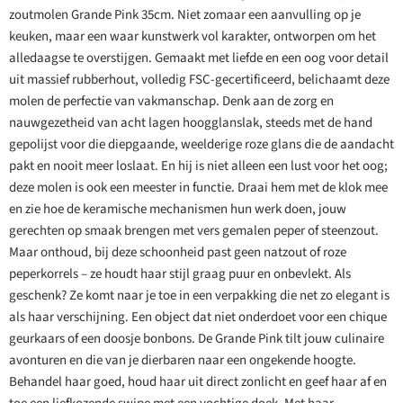
zoutmolen Grande Pink 35cm. Niet zomaar een aanvulling op je
keuken, maar een waar kunstwerk vol karakter, ontworpen om het
alledaagse te overstijgen. Gemaakt met liefde en een oog voor detail
uit massief rubberhout, volledig FSC-gecertificeerd, belichaamt deze
molen de perfectie van vakmanschap. Denk aan de zorg en
nauwgezetheid van acht lagen hoogglanslak, steeds met de hand
gepolijst voor die diepgaande, weelderige roze glans die de aandacht
pakt en nooit meer loslaat. En hij is niet alleen een lust voor het oog;
deze molen is ook een meester in functie. Draai hem met de klok mee
en zie hoe de keramische mechanismen hun werk doen, jouw
gerechten op smaak brengen met vers gemalen peper of steenzout.
Maar onthoud, bij deze schoonheid past geen natzout of roze
peperkorrels – ze houdt haar stijl graag puur en onbevlekt. Als
geschenk? Ze komt naar je toe in een verpakking die net zo elegant is
als haar verschijning. Een object dat niet onderdoet voor een chique
geurkaars of een doosje bonbons. De Grande Pink tilt jouw culinaire
avonturen en die van je dierbaren naar een ongekende hoogte.
Behandel haar goed, houd haar uit direct zonlicht en geef haar af en