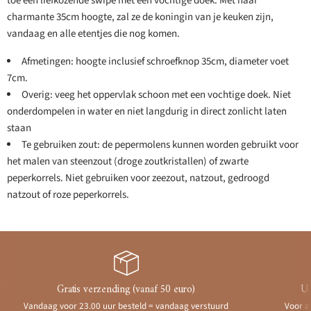
toe een liefkozende swipe met een vochtige doek. Met haar
charmante 35cm hoogte, zal ze de koningin van je keuken zijn,
vandaag en alle etentjes die nog komen.
Afmetingen: hoogte inclusief schroefknop 35cm, diameter voet
7cm.
Overig: veeg het oppervlak schoon met een vochtige doek. Niet
onderdompelen in water en niet langdurig in direct zonlicht laten
staan
Te gebruiken zout: de pepermolens kunnen worden gebruikt voor
het malen van steenzout (droge zoutkristallen) of zwarte
peperkorrels. Niet gebruiken voor zeezout, natzout, gedroogd
natzout of roze peperkorrels.
Gratis verzending (vanaf 50 euro)
Ui
Vandaag voor 23.00 uur besteld = vandaag verstuurd
Voor a