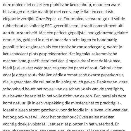
deze molen niet enkel een praktische keukenhulp, maar een ware
blikvanger die elke maaltijd met een vleugje flair en een dash
elegantie verrijkt. Onze Peper- en Zoutmolen, vervaardigd uit solide
rubberhout en volledig FSC-gecertificeerd, straalt commitment uit
aan duurzaamheid. Met een perfect gepolijste, hoogglanzend gelakte
oranje jas, gekleed in niet minder dan acht lagen en handmatig
gepolijst tot ze glanzen als een tropische zonsondergang, wordt je
keukenaccent plots gespreksstarter. Het ingenieuze keramische
mechanisme, geactiveerd met een simpele draai met de klok mee,
biedt je elke keer weer precies gemalen peper of zout. Gebruik hem
voor je droge zoutkristallen of die aromatische zwarte peperkorrels
die je gerechten die culinaire finishing touch geven. Denk eraan, deze
schoonheid houdt net zoveel van de schaduw als van de spotlights,
dus bewaar haar niet in het volle zicht van de zon. Een parel als deze
komt natuurlijk in een verpakking die minstens net zo prachtig is -
ideaal als een attent geschenk voor de foodie in je leven, die weet dat
het oog ook wat wil. Voor het onderhoud? Even aaien met een
vochtig doekje volstaat. Laat ze niet plonzen in het waterbad. En