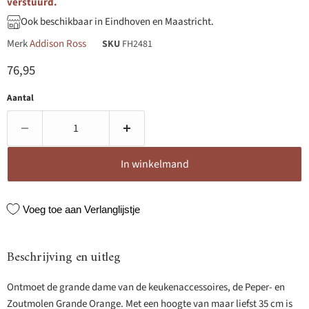
verstuurd.
Ook beschikbaar in Eindhoven en Maastricht.
Merk
Addison Ross
SKU
FH2481
Huidige prijs
76,95
Aantal
In winkelmand
Voeg toe aan Verlanglijstje
Beschrijving en uitleg
Ontmoet de grande dame van de keukenaccessoires, de Peper- en
Zoutmolen Grande Orange. Met een hoogte van maar liefst 35 cm is