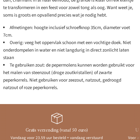
dan, charmant in al haar eenvoud, de grande is klaar om elk etentje
te transformeren in een feest voor zowel tong als oog. Want weet je,
soms is groots en opvallend precies wat je nodig hebt.
Afmetingen: hoogte inclusief schroefknop 35cm, diameter voet
7cm.
Overig: veeg het oppervlak schoon met een vochtige doek. Niet
onderdompelen in water en niet langdurig in direct zonlicht laten
staan
Te gebruiken zout: de pepermolens kunnen worden gebruikt voor
het malen van steenzout (droge zoutkristallen) of zwarte
peperkorrels. Niet gebruiken voor zeezout, natzout, gedroogd
natzout of roze peperkorrels.
Gratis verzending (vanaf 50 euro)
Ui
Vandaag voor 23.59 uur besteld = vandaag verstuurd
Voor a