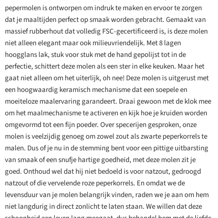
pepermolen is ontworpen om indruk te maken en ervoor te zorgen
dat je maaltijden perfect op smaak worden gebracht. Gemaakt van
massief rubberhout dat volledig FSC-gecertificeerd is, is deze molen
niet alleen elegant maar ook milieuvriendelijk. Met 8 lagen
hoogglans lak, stuk voor stuk met de hand gepolijst tot in de
perfectie, schittert deze molen als een ster in elke keuken. Maar het
gaat niet alleen om het uiterlijk, oh nee! Deze molen is uitgerust met
een hoogwaardig keramisch mechanisme dat een soepele en
moeiteloze maalervaring garandeert. Draai gewoon met de klok mee
om het maalmechanisme te activeren en kijk hoe je kruiden worden
omgevormd tot een fijn poeder. Over specerijen gesproken, onze
molen is veelzijdig genoeg om zowel zout als zwarte peperkorrels te
malen. Dus of je nu in de stemming bent voor een pittige uitbarsting
van smaak of een snufje hartige goedheid, met deze molen zit je
goed. Onthoud wel dat hij niet bedoeld is voor natzout, gedroogd
natzout of die vervelende roze peperkorrels. En omdat we de
levensduur van je molen belangrijk vinden, raden we je aan om hem
niet langdurig in direct zonlicht te laten staan. We willen dat deze