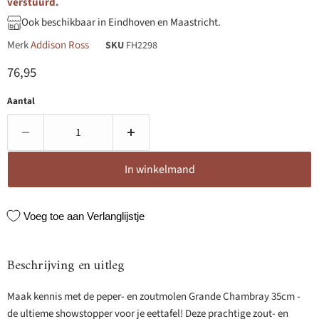
verstuurd.
Ook beschikbaar in Eindhoven en Maastricht.
Merk
Addison Ross
SKU
FH2298
Huidige prijs
76,95
Aantal
In winkelmand
Voeg toe aan Verlanglijstje
Beschrijving en uitleg
Maak kennis met de peper- en zoutmolen Grande Chambray 35cm -
de ultieme showstopper voor je eettafel! Deze prachtige zout- en