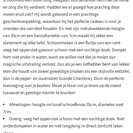
schoonheid een leven lang meegaat, dus behandel hem met de liefde
en zorg die hij verdient. Hadden we al gezegd hoe prachtig deze
molen eruit ziet? Hij wordt geleverd in een prachtige
geschenkverpakking, waardoor hij het perfecte cadeau is voor je
vrienden die van eten houden. En met zijn indrukwekkende hoogte
van 35cm en een basisdiameter van 7cm maakt hij zeker een
statement op elke tafel. Schoonmaken is een fluitje van een cent -
veeg het oppervlak gewoon schoon met een vochtige doek. Dompel
hem niet onder in water, want we willen niet dat je molen zijn
magische uitstraling verliest. Dus als je een liefhebber bent van lekker
eten die houdt van zowel geweldige smaken als een stijlvolle eettafel,
dan is de peper- en zoutmolen Grande Chambray 35cm de perfecte
toevoeging aan je keuken. Maak je klaar om je leven op de meest
luxueuze en geestige manier te kruiden!
Afmetingen: hoogte inclusief schroefknop 35cm, diameter voet
7cm.
Overig: veeg het oppervlak schoon met een vochtige doek. Niet
onderdompelen in water en niet langdurig in direct zonlicht laten