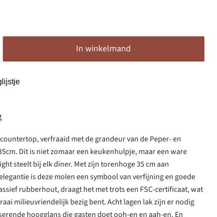
In winkelmand
ijstje
g
 countertop, verfraaid met de grandeur van de Peper- en
5cm. Dit is niet zomaar een keukenhulpje, maar een ware
ht steelt bij elk diner. Met zijn torenhoge 35 cm aan
elegantie is deze molen een symbool van verfijning en goede
ssief rubberhout, draagt het met trots een FSC-certificaat, wat
raai milieuvriendelijk bezig bent. Acht lagen lak zijn er nodig
serende hoogglans die gasten doet ooh-en en aah-en. En