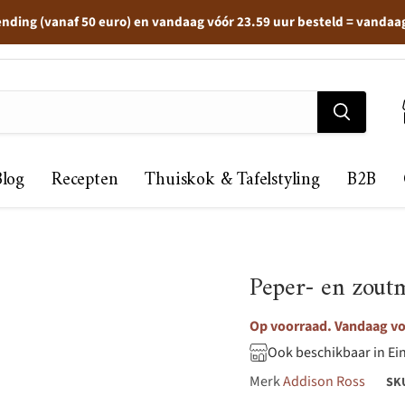
ending (vanaf 50 euro) en vandaag vóór 23.59 uur besteld = vandaa
Blog
Recepten
Thuiskok & Tafelstyling
B2B
Peper- en zout
Op voorraad. Vandaag voo
Ook beschikbaar in Ei
Merk
Addison Ross
SK