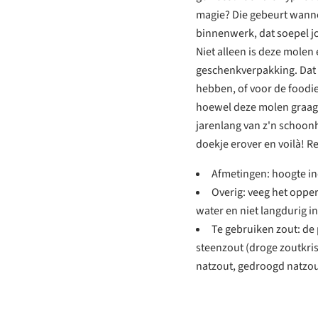
magie? Die gebeurt wanne
binnenwerk, dat soepel jo
Niet alleen is deze molen 
geschenkverpakking. Dat ma
hebben, of voor de foodie 
hoewel deze molen graag 
jarenlang van z'n schoonh
doekje erover en voilà! Re
Afmetingen: hoogte in
Overig: veeg het oppe
water en niet langdurig in
Te gebruiken zout: d
steenzout (droge zoutkris
natzout, gedroogd natzou