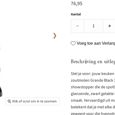
Huidige prijs
76,95
Aantal
❯
Voeg toe aan Verlangl
Beschrijving en uitle
Stel je voor: jouw keuken
zoutmolen Grande Black 3
showstopper die de spotlig
glanzende, zwart gelakte 
smaak. Vervaardigd uit ma
Klik of scrol om in te zoomen
betekent dat je met elke d
geweest voor die hypnoti