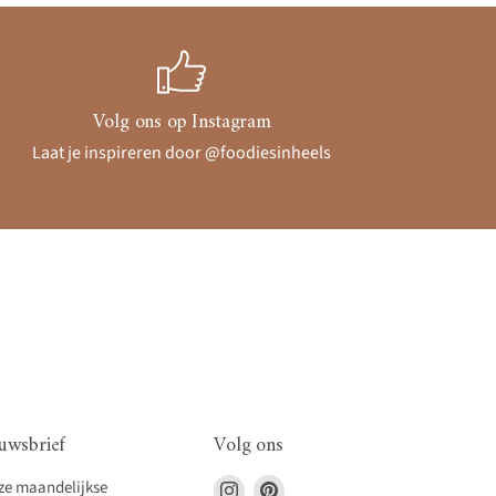
Volg ons op Instagram
Laat je inspireren door @foodiesinheels
uwsbrief
Volg ons
Vind
Vind
nze maandelijkse