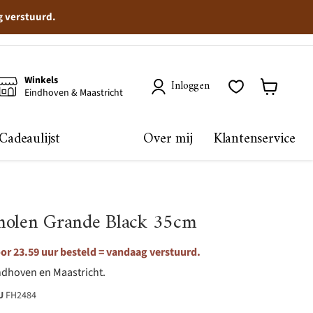
g verstuurd.
Winkels
Inloggen
Eindhoven & Maastricht
Winkelma
bekijken
Cadeaulijst
Over mij
Klantenservice
molen Grande Black 35cm
r 23.59 uur besteld = vandaag verstuurd.
ndhoven en Maastricht.
U
FH2484