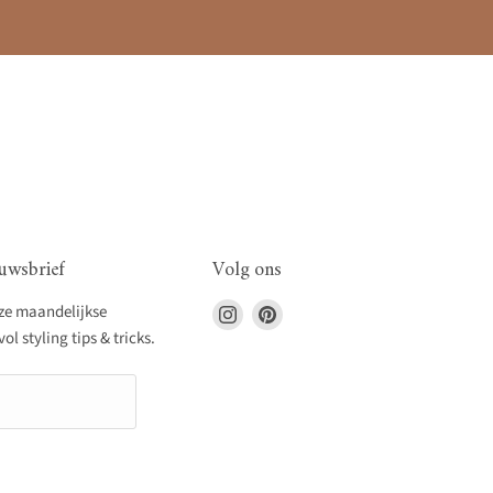
uwsbrief
Volg ons
Vind
Vind
nze maandelijkse
ons
ons
l styling tips & tricks.
op
op
Instagram
Pinterest