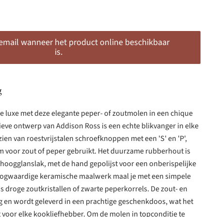
 email wanneer het product online beschikbaar
is.
g
gje luxe met deze elegante peper- of zoutmolen in een chique
sieve ontwerp van Addison Ross is een echte blikvanger in elke
ien van roestvrijstalen schroefknoppen met een 'S' en 'P',
 hem voor zout of peper gebruikt. Het duurzame rubberhout is
hoogglanslak, met de hand gepolijst voor een onberispelijke
oogwaardige keramische maalwerk maal je met een simpele
 droge zoutkristallen of zwarte peperkorrels. De zout- en
 en wordt geleverd in een prachtige geschenkdoos, wat het
 voor elke kookliefhebber. Om de molen in topconditie te