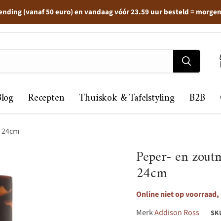
ending (vanaf 50 euro) en vandaag vóór 23.59 uur besteld = morge
Blog
Recepten
Thuiskok & Tafelstyling
B2B
l 24cm
Peper- en zout
24cm
Online niet op voorraad,
Merk
Addison Ross
SK