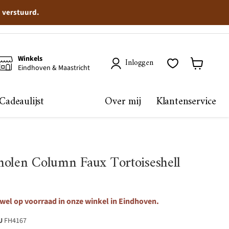
n verstuurd.
Winkels
Inloggen
Eindhoven & Maastricht
Winkelma
bekijken
Cadeaulijst
Over mij
Klantenservice
molen Column Faux Tortoiseshell
 wel op voorraad in onze winkel in Eindhoven.
U
FH4167