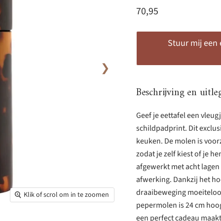
Huidige prijs
70,95
Stuur mij een
❯
Beschrijving en uitle
Geef je eettafel een vleu
schildpadprint. Dit exclu
keuken. De molen is voorz
zodat je zelf kiest of je
afgewerkt met acht lagen 
afwerking. Dankzij het h
draaibeweging moeiteloos
Klik of scrol om in te zoomen
pepermolen is 24 cm hoog
een perfect cadeau maakt