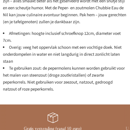
zijn – alles smaakt beter als het geserveerd wordt met een snufje stijl
en een scheutje humor. Met de Peper- en zoutmolen Chubbie Eau de
Nil kan jouw culinaire avontuur beginnen. Pak hem – jouw gerechten
(en je tafelgenoten) zullen je dankbaar zijn.
Afmetingen: hoogte inclusief schroefknop 12cm, diameter voet
7cm.
Overig: veeg het oppervlak schoon met een vochtige doek. Niet
onderdompelen in water en niet langdurig in direct zonlicht laten
staan
Te gebruiken zout: de pepermolens kunnen worden gebruikt voor
het malen van steenzout (droge zoutkristallen) of zwarte
peperkorrels. Niet gebruiken voor zeezout, natzout, gedroogd
natzout of roze peperkorrels.
Gratis verzending (vanaf 50 euro)
Ui