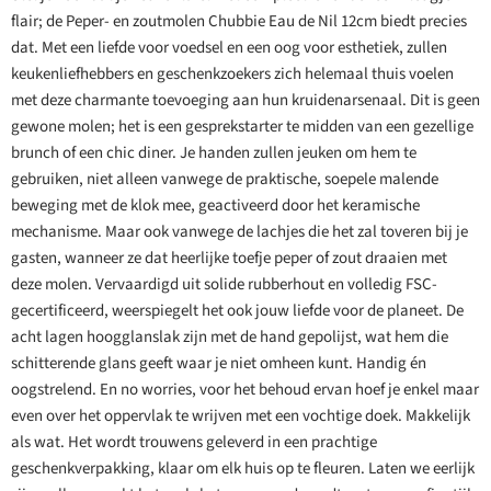
flair; de Peper- en zoutmolen Chubbie Eau de Nil 12cm biedt precies
dat. Met een liefde voor voedsel en een oog voor esthetiek, zullen
keukenliefhebbers en geschenkzoekers zich helemaal thuis voelen
met deze charmante toevoeging aan hun kruidenarsenaal. Dit is geen
gewone molen; het is een gesprekstarter te midden van een gezellige
brunch of een chic diner. Je handen zullen jeuken om hem te
gebruiken, niet alleen vanwege de praktische, soepele malende
beweging met de klok mee, geactiveerd door het keramische
mechanisme. Maar ook vanwege de lachjes die het zal toveren bij je
gasten, wanneer ze dat heerlijke toefje peper of zout draaien met
deze molen. Vervaardigd uit solide rubberhout en volledig FSC-
gecertificeerd, weerspiegelt het ook jouw liefde voor de planeet. De
acht lagen hoogglanslak zijn met de hand gepolijst, wat hem die
schitterende glans geeft waar je niet omheen kunt. Handig én
oogstrelend. En no worries, voor het behoud ervan hoef je enkel maar
even over het oppervlak te wrijven met een vochtige doek. Makkelijk
als wat. Het wordt trouwens geleverd in een prachtige
geschenkverpakking, klaar om elk huis op te fleuren. Laten we eerlijk