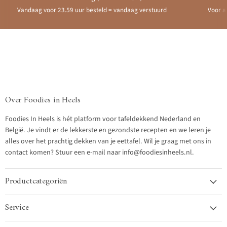
Vandaag voor 23.59 uur besteld = vandaag verstuurd
Voor a
Over Foodies in Heels
Foodies In Heels is hét platform voor tafeldekkend Nederland en
België. Je vindt er de lekkerste en gezondste recepten en we leren je
alles over het prachtig dekken van je eettafel. Wil je graag met ons in
contact komen? Stuur een e-mail naar info@foodiesinheels.nl.
Productcategoriën
Service