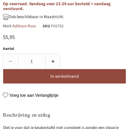
Op voorraad. Vandaag voor 23.59 uur besteld = vandaag
verstuurd.
Ook beschikbaar in Maastricht.
Merk
Addison Ross
SKU
FH2702
Huidige prijs
55,95
Aantal
In winkelmand
Voeg toe aan Verlanglijstje
Beschrijving en uitleg
Stel je voor dat je keukentafel niet compleet is zonder een vleugje