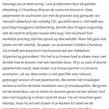
toevoegt aan je eetervaring. Laat je betoveren door de gelakte
afwerking in Chambray Blue en de iconische klosvorm. Deze
pepermolen en zoutmolen zijn met de grootste zorg gemaakt van
massief rubberhout dat volledig FSC-gecertificeerd is. Het heeft een
prachtige hoogglans lakafwerking, bereikt door 8 lagen zorgvuldig
met de hand te polijsten tussen elke laag. Het resultaat? Een
werkelijk prachtig stuk dat opvalt op elke eettafel. Maar het gaat niet
alleen om het uiterlijk. De peper- en zoutmolen Chubbie Chambray
12cm heeft een keramisch mechanisme dat een vlekkeloze
slijpervaring garandeert. Om het te activeren hoef je alleen maar met
de klok mee te draaien met een heerlijke draai. Of je nu zout of zwarte
peperkorrels maalt, deze molen is je trouwe partner in culinaire
avonturen. Let op: deze molen is niet geschikt voor natzout,
gedroogd natzout of roze peperkorrels. We nemen het smaakspel
serieus en willen de beste resultaten voor je smaakpapillen. We geven
om de levensduur van je molen en daarom geven we een advies: laat
hem niet langdurig in direct zonlicht staan. Hij wil misschien geen
kleurtje, maar hij wil wel stralen in je keuken! En laten we de