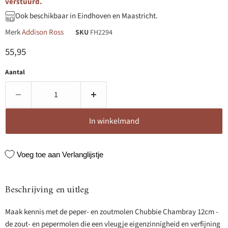
verstuurd.
Ook beschikbaar in Eindhoven en Maastricht.
Merk
Addison Ross
SKU
FH2294
Huidige prijs
55,95
Aantal
In winkelmand
Voeg toe aan Verlanglijstje
Beschrijving en uitleg
Maak kennis met de peper- en zoutmolen Chubbie Chambray 12cm -
de zout- en pepermolen die een vleugje eigenzinnigheid en verfijning