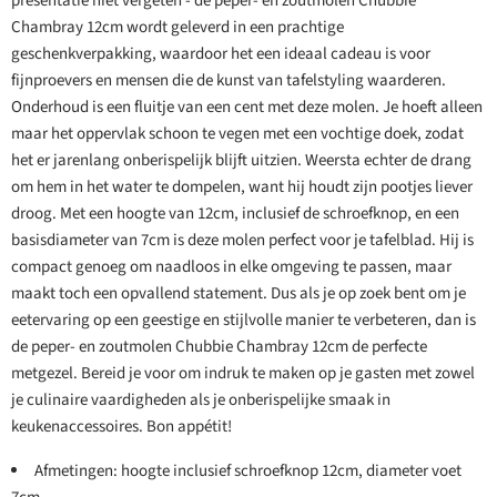
presentatie niet vergeten - de peper- en zoutmolen Chubbie
Chambray 12cm wordt geleverd in een prachtige
geschenkverpakking, waardoor het een ideaal cadeau is voor
fijnproevers en mensen die de kunst van tafelstyling waarderen.
Onderhoud is een fluitje van een cent met deze molen. Je hoeft alleen
maar het oppervlak schoon te vegen met een vochtige doek, zodat
het er jarenlang onberispelijk blijft uitzien. Weersta echter de drang
om hem in het water te dompelen, want hij houdt zijn pootjes liever
droog. Met een hoogte van 12cm, inclusief de schroefknop, en een
basisdiameter van 7cm is deze molen perfect voor je tafelblad. Hij is
compact genoeg om naadloos in elke omgeving te passen, maar
maakt toch een opvallend statement. Dus als je op zoek bent om je
eetervaring op een geestige en stijlvolle manier te verbeteren, dan is
de peper- en zoutmolen Chubbie Chambray 12cm de perfecte
metgezel. Bereid je voor om indruk te maken op je gasten met zowel
je culinaire vaardigheden als je onberispelijke smaak in
keukenaccessoires. Bon appétit!
Afmetingen: hoogte inclusief schroefknop 12cm, diameter voet