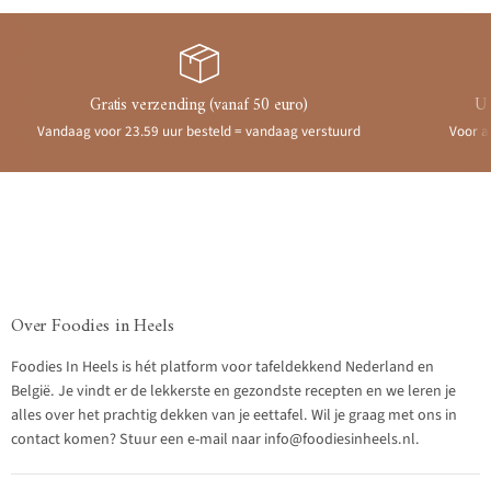
Gratis verzending (vanaf 50 euro)
Ui
Vandaag voor 23.59 uur besteld = vandaag verstuurd
Voor a
Over Foodies in Heels
Foodies In Heels is hét platform voor tafeldekkend Nederland en
België. Je vindt er de lekkerste en gezondste recepten en we leren je
alles over het prachtig dekken van je eettafel. Wil je graag met ons in
contact komen? Stuur een e-mail naar info@foodiesinheels.nl.