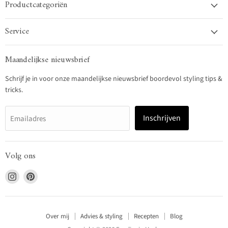
Productcategoriën
Service
Maandelijkse nieuwsbrief
Schrijf je in voor onze maandelijkse nieuwsbrief boordevol styling tips &
tricks.
Inschrijven
Emailadres
Volg ons
Vind
Vind
ons
ons
op
op
Instagram
Pinterest
Over mij
Advies & styling
Recepten
Blog