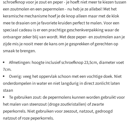
schroefknop voor je zout en peper - je hoeft niet meer te kiezen tussen
een zoutmolen en een pepermolen - nu heb je ze allebei! Met het
keramische mechanisme hoef je de knop alleen maar met de klok
mee te draaien om je favoriete kruiden perfect te malen. Voor een
speciaal cadeau is er een prachtige geschenkverpakking waar de
ontvanger zeker blij van wordt. Met deze peper- en zoutmolen aan je
zijde mis je nooit meer de kans om je gesprekken of gerechten op
smaak te brengen.
Afmetingen: hoogte inclusief schroefknop 23,5cm, diameter voet
7cm.
Overig: veeg het oppervlak schoon met een vochtige doek. Niet
onderdompelen in water en niet langdurig in direct zonlicht laten
staan
Te gebruiken zout: de pepermolens kunnen worden gebruikt voor
het malen van steenzout (droge zoutkristallen) of zwarte
peperkorrels. Niet gebruiken voor zeezout, natzout, gedroogd
natzout of roze peperkorrels.