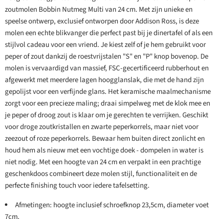
zoutmolen Bobbin Nutmeg Multi van 24 cm. Met zijn unieke en
speelse ontwerp, exclusief ontworpen door Addison Ross, is deze
molen een echte blikvanger die perfect past bij je dinertafel of als een
stijlvol cadeau voor een vriend. Je kiest zelf of je hem gebruikt voor
peper of zout dankzij de roestvrijstalen "S" en "P" knop bovenop. De
molen is vervaardigd van massief, FSC-gecertificeerd rubberhout en
afgewerkt met meerdere lagen hoogglanslak, die met de hand zijn
gepolijst voor een verfijnde glans. Het keramische maalmechanisme
zorgt voor een precieze maling; draai simpelweg met de klok mee en
je peper of droog zout is klaar om je gerechten te verrijken. Geschikt
voor droge zoutkristallen en zwarte peperkorrels, maar niet voor
zeezout of roze peperkorrels. Bewaar hem buiten direct zonlicht en
houd hem als nieuw met een vochtige doek - dompelen in water is
niet nodig. Met een hoogte van 24 cm en verpakt in een prachtige
geschenkdoos combineert deze molen stijl, functionaliteit en de
perfecte finishing touch voor iedere tafelsetting.
Afmetingen: hoogte inclusief schroefknop 23,5cm, diameter voet
7cm.