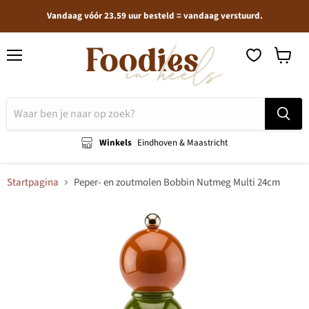
Vandaag vóór 23.59 uur besteld = vandaag verstuurd.
Menu
Winkel
bekijken
Winkels
Eindhoven & Maastricht
Startpagina
Peper- en zoutmolen Bobbin Nutmeg Multi 24cm