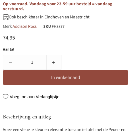
Op voorraad. Vandaag voor 23.59 uur besteld = vandaag
verstuurd.
Ook beschikbaar in Eindhoven en Maastricht.
Merk
Addison Ross
SKU
FH3877
Huidige prijs
74,95
Aantal
In winkelmand
Voeg toe aan Verlanglijstje
Beschrijving en uitleg
Voeg een vleugje kleur en elegantie toe aan je tafel met de Peper- en