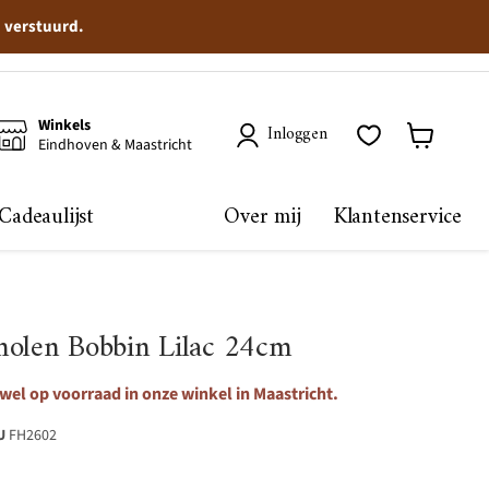
n verstuurd.
Winkels
Inloggen
Eindhoven & Maastricht
Winkelma
bekijken
Cadeaulijst
Over mij
Klantenservice
molen Bobbin Lilac 24cm
wel op voorraad in onze winkel in Maastricht.
U
FH2602