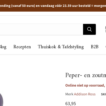
ending (vanaf 50 euro) en vandaag vóór 23.59 uur besteld = morge
Blog
Recepten
Thuiskok & Tafelstyling
B2B
Peper- en zout
Online niet op voorraad, 
Merk
Addison Ross
SK
Huidige prijs
63,95