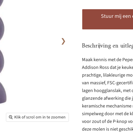
Stuur mij een
❯
Beschrijving en uitle
Maak kennis met de Peper
Addison Ross dat je keuken
prachtige, lilakleurige m
van massief, FSC-gecertif
lagen hoogglanslak, met d
glanzende afwerking die j
keramische mechanisme ma
simpelweg door met de klo
Klik of scrol om in te zoomen
voor zout of de P-knop voo
deze molen is niet geschi