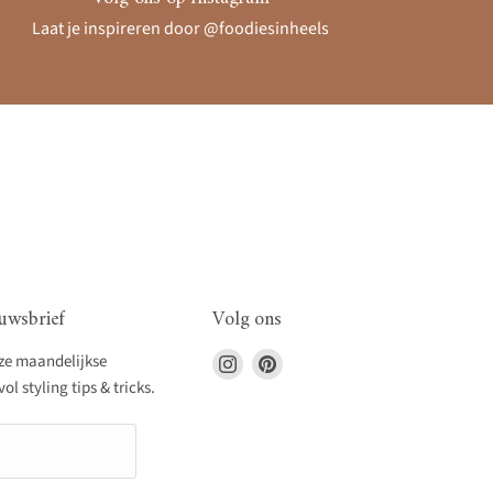
Laat je inspireren door @foodiesinheels
uwsbrief
Volg ons
Vind
Vind
nze maandelijkse
ons
ons
l styling tips & tricks.
op
op
Instagram
Pinterest