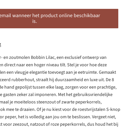
 email wanneer het product online beschikbaar
is.
g
- en zoutmolen Bobbin Lilac, een exclusief ontwerp van
 direct naar een hoger niveau tilt. Stel je voor hoe deze
olen een vleugje elegantie toevoegt aan je eetruimte. Gemaakt
iceerd rubberhout, straalt hij duurzaamheid en luxe uit. De 8
e hand gepolijst tussen elke laag, zorgen voor een prachtige,
e gasten zeker zal imponeren. Met het gebruiksvriendelijke
al je moeiteloos steenzout of zwarte peperkorrels,
k mee te draaien. Of je nu kiest voor de roestvrijstalen S-knop
r peper, het is volledig aan jou om te beslissen. Vergeet niet,
kt voor zeezout, natzout of roze peperkorrels, dus houd het bij