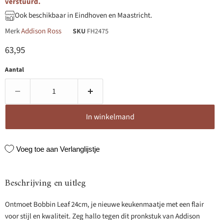
verstuurd.
Ook beschikbaar in Eindhoven en Maastricht.
Merk
Addison Ross
SKU
FH2475
Huidige prijs
63,95
Aantal
In winkelmand
Voeg toe aan Verlanglijstje
Beschrijving en uitleg
Ontmoet Bobbin Leaf 24cm, je nieuwe keukenmaatje met een flair
voor stijl en kwaliteit. Zeg hallo tegen dit pronkstuk van Addison