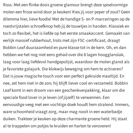
Ross. Met een flinke dosis groene glamour brengt deze spoelvormige
molen een frisse wind door je keuken! Kies jij voor peper of zout? Geen
dilemma hier, lieve foodie! Met de handige S- en P-marceringen op de
roestvrijstalen schroefknop heb jij de touwtjes in handen. Klassiek en
toch zo flexibel, het is liefde op het eerste smaakaccent. Gemaakt van
eerlijk massief rubberhout, trots met zijn FSC-certificaat, draagt
Bobbin Leaf duurzaamheid en pure klasse tot in de kern. Oh, en dan
hebben we het nog niet eens gehad over die 8 lagen hoogglanslak,
laag voor laag liefdevol handgepolijst, waardoor de molen glanst als
je favoriete galajurk. Die klokwijs beweging om hem te activeren?
Dat is jouw magische touch voor een perfect gekruide maaltijd. En
nee, zet hem niet in de zon; hij blijft liever cool en verzameld. Bobbin
Leaf komt in een droom van een geschenkverpakking, klaar om die
speciale food lover in je leven (of jijzelf) te verwennen. Een
eenvoudige veeg met een vochtige doek houdt hem stralend. Immers,
ware schoonheid vraagt zorg, maar mag nooit in een waterbadje
duiken. Trakteer je keuken op deze charmante groene held. Hij staat
al te trappelen om potjes te kruiden en harten te veroveren!