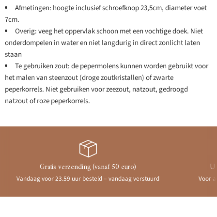
Afmetingen: hoogte inclusief schroefknop 23,5cm, diameter voet
7cm.
Overig: veeg het oppervlak schoon met een vochtige doek. Niet
onderdompelen in water en niet langdurig in direct zonlicht laten
staan
Te gebruiken zout: de pepermolens kunnen worden gebruikt voor
het malen van steenzout (droge zoutkristallen) of zwarte
peperkorrels. Niet gebruiken voor zeezout, natzout, gedroogd
natzout of roze peperkorrels.
Gratis verzending (vanaf 50 euro)
Ui
Vandaag voor 23.59 uur besteld = vandaag verstuurd
Voor a