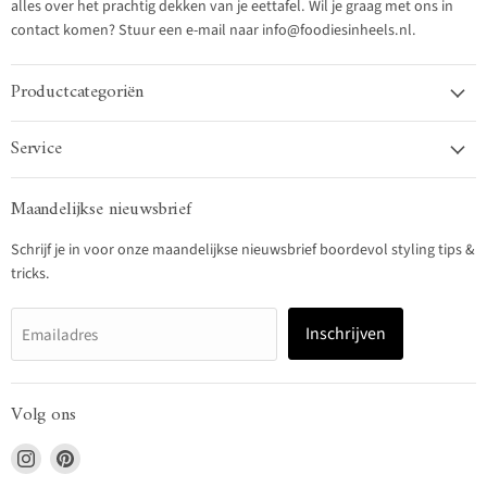
alles over het prachtig dekken van je eettafel. Wil je graag met ons in
contact komen? Stuur een e-mail naar info@foodiesinheels.nl.
Productcategoriën
Service
Maandelijkse nieuwsbrief
Schrijf je in voor onze maandelijkse nieuwsbrief boordevol styling tips &
tricks.
Inschrijven
Emailadres
Volg ons
Vind
Vind
ons
ons