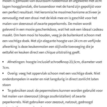
molen is gemaakt van duurzaam rubberhout en afgewerkt met acht
lagen hoogglanslak, die tussendoor met de hand zijn gepolijst voor
een perfect resultaat. Het keramische maalmechanisme activeer je
eenvoudig met een draai met de klok mee en is geschikt voor het
malen van steenzout of zwarte peperkorrels. De molen wordt
geleverd in een mooie geschenkdoos, wat het ook een ideaal cadeau
maakt. Om hem mooi te houden, veeg je de buitenkant schoon met
een vochtige doek. Met zijn elegante hoogte van 24 cm en verfijnde
afwerking is deze keukenmolen een stijlvolle toevoeging die je
eettafel en keuken direct een chique uitstraling geeft.
Afmetingen: hoogte inclusief schroefknop 23,5cm, diameter voet
7cm.
Overig: veeg het oppervlak schoon met een vochtige doek. Niet
onderdompelen in water en niet langdurig in direct zonlicht laten
staan
Te gebruiken zout: de pepermolens kunnen worden gebruikt voor
het malen van steenzout (droge zoutkristallen) of zwarte
peperkorrels. Niet gebruiken voor zeezout, natzout, gedroogd