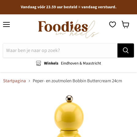
Vandaag vóór 23.59 uur besteld = vandaag verstuurd.
Menu
Winkel
bekijken
Winkels
Eindhoven & Maastricht
Startpagina
Peper- en zoutmolen Bobbin Buttercream 24cm