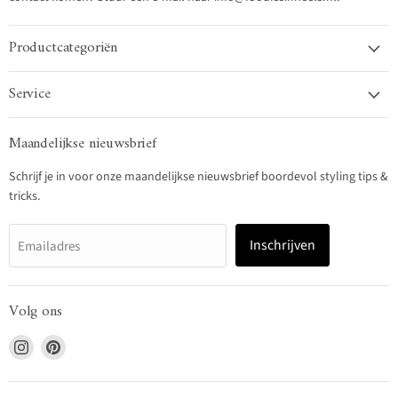
Productcategoriën
Service
Maandelijkse nieuwsbrief
Schrijf je in voor onze maandelijkse nieuwsbrief boordevol styling tips &
tricks.
Inschrijven
Emailadres
Volg ons
Vind
Vind
ons
ons
op
op