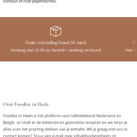
natzout of roze peperkorrels.
Gratis verzending (vanaf 50 euro)
Ui
Vandaag voor 23.59 uur besteld = vandaag verstuurd
Voor a
Over Foodies in Heels
Foodies In Heels is hét platform voor tafeldekkend Nederland en
België. Je vindt er de lekkerste en gezondste recepten en we leren je
alles over het prachtig dekken van je eettafel. Wil je graag met ons in
contact komen? Stuur een e-mail naar info@foodiesinheels.nl.