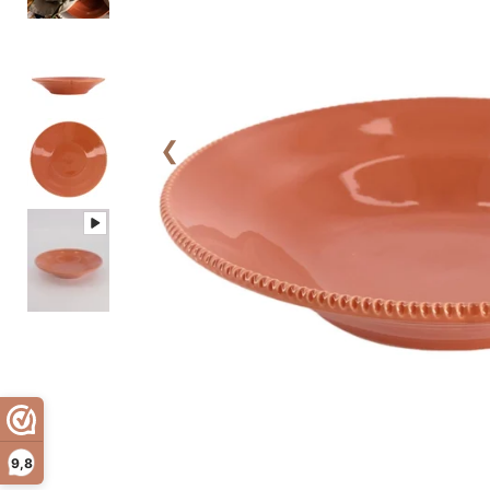
❮
9,8