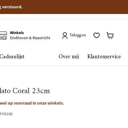
g verstuurd.
Winkels
Inloggen
Eindhoven & Maastricht
Winkelma
bekijken
Cadeaulijst
Over mij
Klantenservice
olato Coral 23cm
 wel op voorraad in onze winkels.
FH0186