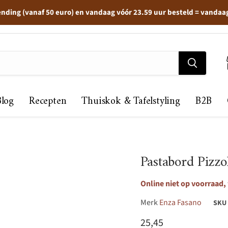
ending (vanaf 50 euro) en vandaag vóór 23.59 uur besteld = vandaa
Blog
Recepten
Thuiskok & Tafelstyling
B2B
Pastabord Pizz
Online niet op voorraad,
Merk
Enza Fasano
SKU
Huidige prijs
25,45