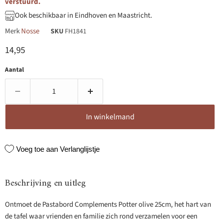
verstuurd.
Ook beschikbaar in Eindhoven en Maastricht.
Merk
Nosse
SKU
FH1841
Huidige prijs
14,95
Aantal
In winkelmand
Voeg toe aan Verlanglijstje
Beschrijving en uitleg
Ontmoet de Pastabord Complements Potter olive 25cm, het hart van
de tafel waar vrienden en familie zich rond verzamelen voor een