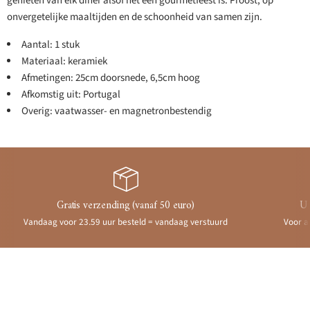
genieten van elk diner alsof het een gourmetfeest is. Proost, op
onvergetelijke maaltijden en de schoonheid van samen zijn.
Aantal: 1 stuk
Materiaal: keramiek
Afmetingen: 25cm doorsnede, 6,5cm hoog
Afkomstig uit: Portugal
Overig: vaatwasser- en magnetronbestendig
Gratis verzending (vanaf 50 euro)
Ui
Vandaag voor 23.59 uur besteld = vandaag verstuurd
Voor a