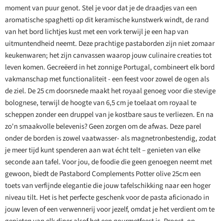
moment van puur genot. Stel je voor dat je de draadjes van een
aromatische spaghetti op dit keramische kunstwerk windt, de rand
van het bord lichtjes kust met een vork terwijl je een hap van
uitmuntendheid neemt. Deze prachtige pastaborden zijn niet zomaar
keukenwaren; het zijn canvassen waarop jouw culinaire creaties tot
leven komen. Gecreëerd in het zonnige Portugal, combineert elk bord
vakmanschap met functionaliteit - een feest voor zowel de ogen als
de ziel. De 25 cm doorsnede maakt het royaal genoeg voor die stevige
bolognese, terwijl de hoogte van 6,5 cm je toelaat om royaal te
scheppen zonder een druppel van je kostbare saus te verliezen. En na
zo'n smaakvolle belevenis? Geen zorgen om de afwas. Deze parel
onder de borden is zowel vaatwasser- als magnetronbestendig, zodat
je meer tijd kunt spenderen aan wat écht telt – genieten van elke
seconde aan tafel. Voor jou, de foodie die geen genoegen neemt met
gewoon, biedt de Pastabord Complements Potter olive 25cm een
toets van verfijnde elegantie die jouw tafelschikking naar een hoger
niveau tilt. Het is het perfecte geschenk voor de pasta aficionado in
jouw leven of een verwennerij voor jezelf, omdat je het verdient om te