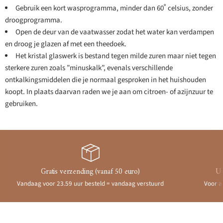
Gebruik een kort wasprogramma, minder dan 60˚ celsius, zonder
droogprogramma.
Open de deur van de vaatwasser zodat het water kan verdampen
en droog je glazen af ​​met een theedoek.
Het kristal glaswerk is bestand tegen milde zuren maar niet tegen
sterkere zuren zoals ”minuskalk”, evenals verschillende
ontkalkingsmiddelen die je normaal gesproken in het huishouden
koopt. In plaats daarvan raden we je aan om citroen- of azijnzuur te
gebruiken.
Gratis verzending (vanaf 50 euro)
Ui
Vandaag voor 23.59 uur besteld = vandaag verstuurd
Voor a