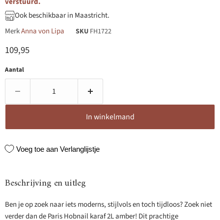
verstuurd.
Ook beschikbaar in Maastricht.
Merk
Anna von Lipa
SKU
FH1722
Huidige prijs
109,95
Aantal
In winkelmand
Voeg toe aan Verlanglijstje
Beschrijving en uitleg
Ben je op zoek naar iets moderns, stijlvols en toch tijdloos? Zoek niet
verder dan de Paris Hobnail karaf 2L amber! Dit prachtige